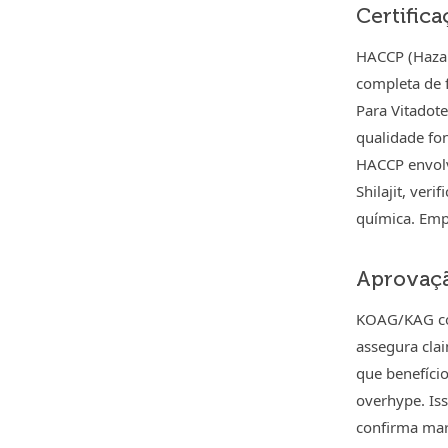
Certific
HACCP (Hazard
completa de f
Para Vitadote
qualidade fo
HACCP envolve
Shilajit, ver
química. Emp
Aprovaçã
KOAG/KAG con
assegura cla
que benefíci
overhype. Is
confirma mar