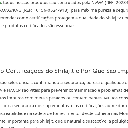
, todos nossos produtos são controlados pela NVWA (REF: 2023
s
 KOAG/KAG (REF: 10156-0524-913), para máxima pureza e segura
ntender como certificações protegem a qualidade do Shilajit? Co
ue produtos certificados são essenciais.
o Certificações do Shilajit e Por Que São Im
 são selos oficiais confirmando a segurança, pureza e qualidade 
 e HACCP são vitais para prevenir contaminação e problemas de 
utos impuros com metais pesados ou contaminantes. Muitos con
com a segurança dos suplementos, e as certificações aumentam a
treabilidade na cadeia de fornecimento, desde colheita nas Mont
te importante para Shilajit, que é natural e susceptível a poluiç