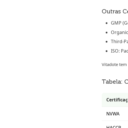
Outras Ce
GMP (Go
Organic
Third-P
ISO: Pa
Vitadote tem 
Tabela: 
Certifica
NVWA
HACCP