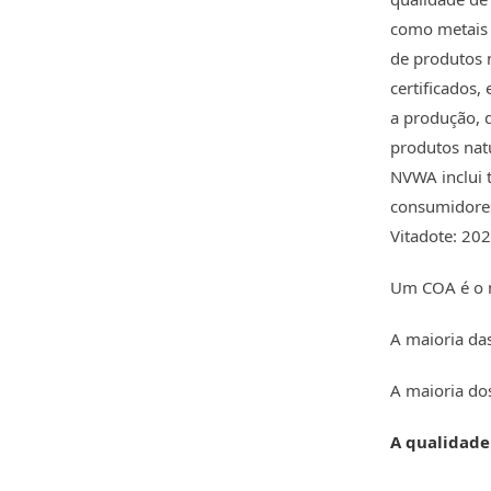
como metais 
de produtos 
certificados
a produção, d
produtos natu
NVWA inclui t
consumidores
Vitadote: 202
Um COA é o m
A maioria da
A maioria do
A qualidade 