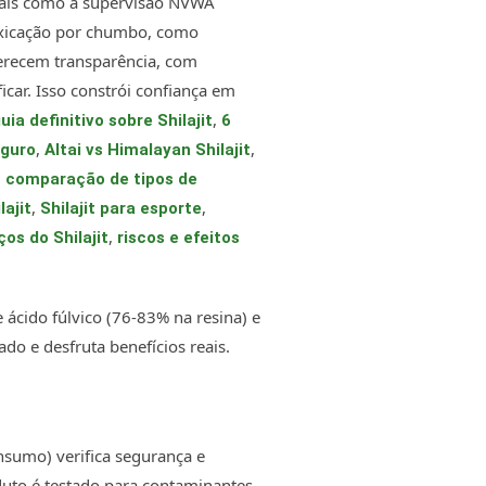
iais como a supervisão NVWA
oxicação por chumbo, como
ferecem transparência, com
car. Isso constrói confiança em
,
uia definitivo sobre Shilajit
6
,
,
eguro
Altai vs Himalayan Shilajit
,
comparação de tipos de
,
,
ajit
Shilajit para esporte
,
os do Shilajit
riscos e efeitos
e ácido fúlvico (76-83% na resina) e
do e desfruta benefícios reais.
sumo) verifica segurança e
duto é testado para contaminantes