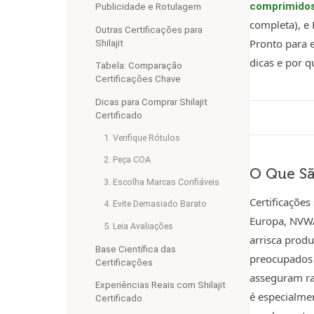
comprimido
Publicidade e Rotulagem
completa), e
Outras Certificações para
Pronto para e
Shilajit
dicas e por q
Tabela: Comparação
Certificações Chave
Dicas para Comprar Shilajit
Certificado
1. Verifique Rótulos
2. Peça COA
O Que Sã
3. Escolha Marcas Confiáveis
Certificações
4. Evite Demasiado Barato
Europa, NVWA
5. Leia Avaliações
arrisca prod
Base Científica das
preocupados 
Certificações
asseguram ras
Experiências Reais com Shilajit
é especialmen
Certificado