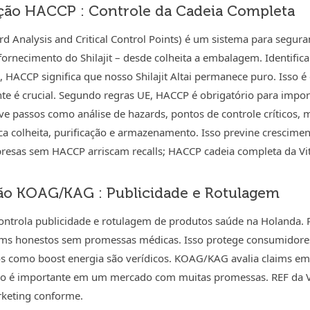
ação HACCP : Controle da Cadeia Completa
 Analysis and Critical Control Points) é um sistema para seguran
ornecimento do Shilajit – desde colheita a embalagem. Identifica
, HACCP significa que nosso Shilajit Altai permanece puro. Isso 
nte é crucial. Segundo regras UE, HACCP é obrigatório para impo
 passos como análise de hazards, pontos de controle críticos, mo
ifica colheita, purificação e armazenamento. Isso previne cresci
resas sem HACCP arriscam recalls; HACCP cadeia completa da Vit
o KOAG/KAG : Publicidade e Rotulagem
trola publicidade e rotulagem de produtos saúde na Holanda. 
ims honestos sem promessas médicas. Isso protege consumidores d
os como boost energia são verídicos. KOAG/KAG avalia claims em c
so é importante em um mercado com muitas promessas. REF da 
keting conforme.