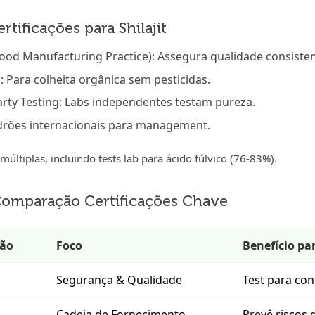
rtificações para Shilajit
od Manufacturing Practice): Assegura qualidade consisten
: Para colheita orgânica sem pesticidas.
arty Testing: Labs independentes testam pureza.
drões internacionais para management.
múltiplas, incluindo tests lab para ácido fúlvico (76-83%).
Comparação Certificações Chave
ção
Foco
Benefício par
Segurança & Qualidade
Test para co
Cadeia de Fornecimento
Prevê riscos 