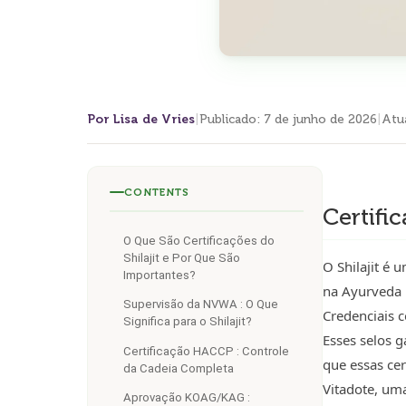
Por Lisa de Vries
|
Publicado
:
7 de junho de 2026
|
Atu
CONTENTS
Certifi
O Que São Certificações do
Shilajit e Por Que São
O Shilajit é
Importantes?
na Ayurveda p
Supervisão da NVWA : O Que
Credenciais 
Significa para o Shilajit?
Esses selos 
Certificação HACCP : Controle
que essas cer
da Cadeia Completa
Vitadote, um
Aprovação KOAG/KAG :