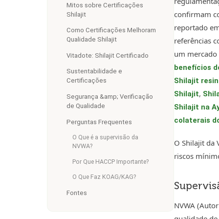
regulamentaç
Mitos sobre Certificações
confirmam co
Shilajit
reportado em
Como Certificações Melhoram
referências 
Qualidade Shilajit
um mercado c
Vitadote: Shilajit Certificado
benefícios do
Sustentabilidade e
Shilajit res
Certificações
,
Shilajit
Shil
Segurança &amp; Verificação
de Qualidade
Shilajit na 
colaterais do
Perguntas Frequentes
O Que é a supervisão da
O Shilajit da
NVWA?
riscos mínimo
Por Que HACCP Importante?
O Que Faz KOAG/KAG?
Supervisã
Fontes
NVWA (Autori
qualidade de