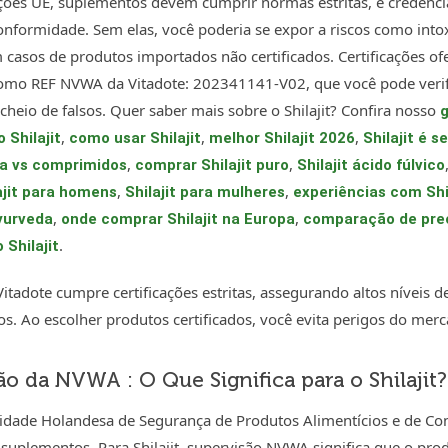
ões UE, suplementos devem cumprir normas estritas, e credenc
nformidade. Sem elas, você poderia se expor a riscos como int
 casos de produtos importados não certificados. Certificações o
como REF NVWA da Vitadote: 202341141-V02, que você pode verifi
heio de falsos. Quer saber mais sobre o Shilajit? Confira nosso
g
,
,
,
 Shilajit
como usar Shilajit
melhor Shilajit 2026
Shilajit é s
,
,
ina vs comprimidos
comprar Shilajit puro
Shilajit ácido fúlvico
,
,
ajit para homens
Shilajit para mulheres
experiências com Shil
,
,
Ayurveda
onde comprar Shilajit na Europa
comparação de preç
.
 Shilajit
 Vitadote cumpre certificações estritas, assegurando altos níveis d
s. Ao escolher produtos certificados, você evita perigos do merca
o da NVWA : O Que Significa para o Shilajit?
dade Holandesa de Segurança de Produtos Alimentícios e de Con
 suplementos. Para Shilajit, supervisão NVWA significa que o pro