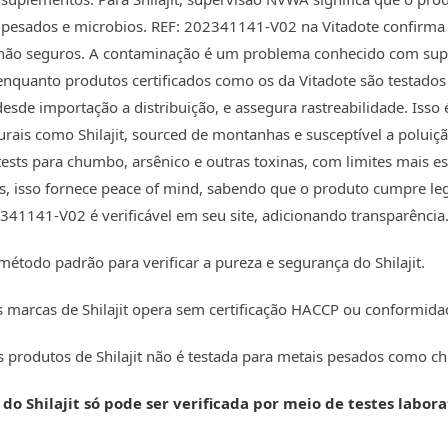
pesados e microbios. REF: 202341141-V02 na Vitadote confirma
não seguros. A contaminação é um problema conhecido com su
, enquanto produtos certificados como os da Vitadote são testado
esde importação a distribuição, e assegura rastreabilidade. Isso
rais como Shilajit, sourced de montanhas e susceptível a poluiç
ests para chumbo, arsênico e outras toxinas, com limites mais e
, isso fornece peace of mind, sabendo que o produto cumpre le
341141-V02 é verificável em seu site, adicionando transparência
étodo padrão para verificar a pureza e segurança do Shilajit.
s marcas de Shilajit opera sem certificação HACCP ou conformi
s produtos de Shilajit não é testada para metais pesados como c
do Shilajit só pode ser verificada por meio de testes labor