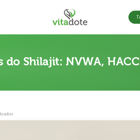
T
es do Shilajit: NVWA, HACC
licados