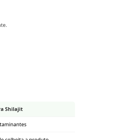
te.
a Shilajit
ntaminantes
de colheita a produto