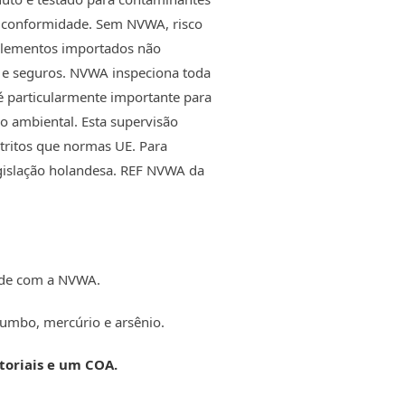
 conformidade. Sem NVWA, risco
plementos importados não
s e seguros. NVWA inspeciona toda
 é particularmente importante para
ão ambiental. Esta supervisão
stritos que normas UE. Para
gislação holandesa. REF NVWA da
.
dade com a NVWA.
humbo, mercúrio e arsênio.
atoriais e um COA.