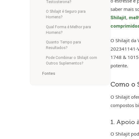
o estresse e
Testosterona?
saber mais so
O Shilajit é Seguro para
,
Homens?
Shilajit
melh
comprimido
Qual Forma é Melhor para
Homens?
O Shilajit da
Quanto Tempo para
Resultados?
202341141-V0
1748 & 10156
Pode Combinar o Shilajit com
Outros Suplementos?
potente.
Fontes
Como o S
O Shilajit of
compostos bio
1. Apoio 
O Shilajit p