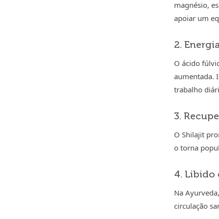
magnésio, es
apoiar um eq
2. Energi
O ácido fúlvi
aumentada. I
trabalho diár
3. Recup
O Shilajit p
o torna popu
4. Libido
Na Ayurveda, 
circulação sa