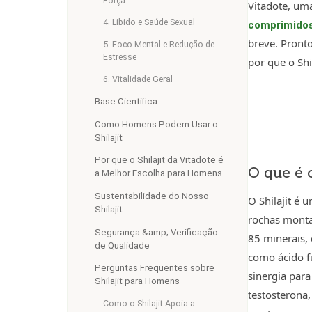
Força
Vitadote, um
4. Libido e Saúde Sexual
comprimido
breve. Pront
5. Foco Mental e Redução de
Estresse
por que o Shi
6. Vitalidade Geral
Base Científica
Como Homens Podem Usar o
Shilajit
Por que o Shilajit da Vitadote é
O que é 
a Melhor Escolha para Homens
Sustentabilidade do Nosso
O Shilajit é
Shilajit
rochas monta
Segurança &amp; Verificação
85 minerais, 
de Qualidade
como ácido f
Perguntas Frequentes sobre
sinergia para
Shilajit para Homens
testosterona
Como o Shilajit Apoia a