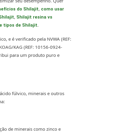
 otimizar seu desempenho. Quer
,
efícios do Shilajit
como usar
,
hilajit
Shilajit resina vs
.
tipos de Shilajit
vico, e é verificado pela NVWA (REF:
a KOAG/KAG (REF: 10156-0924-
ribui para um produto puro e
ácido fúlvico, minerais e outros
na:
rção de minerais como zinco e