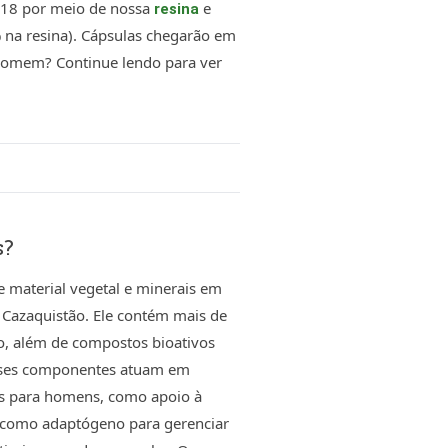
2018 por meio de nossa
e
resina
% na resina). Cápsulas chegarão em
 homem? Continue lendo para ver
s?
e material vegetal e minerais em
Cazaquistão. Ele contém mais de
co, além de compostos bioativos
 Esses componentes atuam em
cos para homens, como apoio à
do como adaptógeno para gerenciar