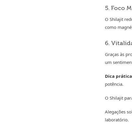
5. Foco M
O Shilajit r
como magnési
6. Vitali
Graças às pro
um sentiment
Dica prática
potência.
O Shilajit pa
Alegações sob
laboratório.