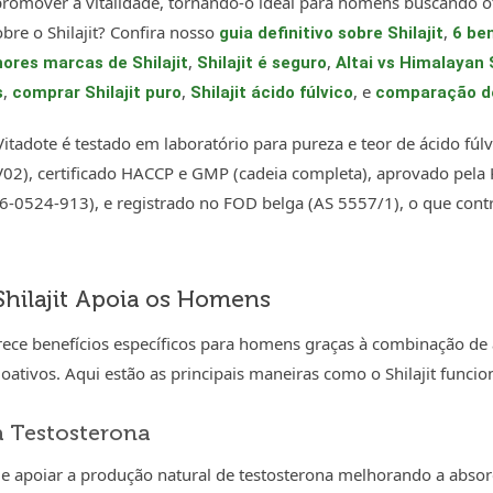
 promover a vitalidade, tornando-o ideal para homens buscando
bre o Shilajit? Confira nosso
,
guia definitivo sobre Shilajit
6 ben
,
,
ores marcas de Shilajit
Shilajit é seguro
Altai vs Himalayan S
,
,
, e
s
comprar Shilajit puro
Shilajit ácido fúlvico
comparação de 
 Vitadote é testado em laboratório para pureza e teor de ácido fúl
2), certificado HACCP e GMP (cadeia completa), aprovado pel
-0524-913), e registrado no FOD belga (AS 5557/1), o que cont
hilajit Apoia os Homens
erece benefícios específicos para homens graças à combinação de 
ativos. Aqui estão as principais maneiras como o Shilajit funcio
à Testosterona
ode apoiar a produção natural de testosterona melhorando a abso