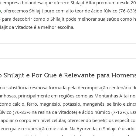
a empresa holandesa que oferece Shilajit Altai premium desde 
, oferecemos Shilajit puro com alto teor de ácido fúlvico (76-83
s
o para descobrir como o Shilajit pode melhorar sua saúde como
lajit da Vitadote é a melhor escolha.
o Shilajit e Por Que é Relevante para Homen
 uma substância resinosa formada pela decomposição centenária d
nhosas, principalmente em regiões como as Montanhas Altai no 
como cálcio, ferro, magnésio, potássio, manganês, selênio e zin
úlvico (76-83% na resina da Vitadote) e ácido húmico (7-12%).
 apoiar o corpo em nível celular, oferecendo benefícios específi
, energia e recuperação muscular. Na Ayurveda, o Shilajit é usa