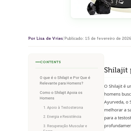
Por Lisa de Vries
|
Publicado
:
15 de fevereiro de 202
CONTENTS
Shilaji
O que é o Shilajit e Por Que é
Relevante para Homens?
O Shilajit é
Como o Shilajit Apoia os
homens busca
Homens
Ayurveda, o S
1. Apoio à Testosterona
melhorar a s
2. Energia e Resistência
para a testo
profundamente
3. Recuperação Muscular e