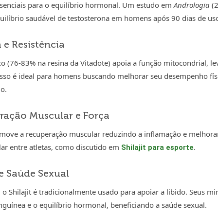
senciais para o equilíbrio hormonal. Um estudo em
Andrologia
(2
uilíbrio saudável de testosterona em homens após 90 dias de us
a e Resistência
co (76-83% na resina da Vitadote) apoia a função mitocondrial, l
sso é ideal para homens buscando melhorar seu desempenho físi
io.
eração Muscular e Força
romove a recuperação muscular reduzindo a inflamação e melhoran
lar entre atletas, como discutido em
.
Shilajit para esporte
 e Saúde Sexual
o Shilajit é tradicionalmente usado para apoiar a libido. Seus mi
nguínea e o equilíbrio hormonal, beneficiando a saúde sexual.