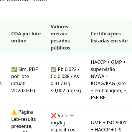
Valores
COA por lote
metais
Certificações
online
pesados
listadas em site
públicos
HACCP + GMP +
✅ Sim, PDF
✅ Pb 0,022 /
supervisão
por lote
Cd 0,088 / As
NVWA +
s
(atual:
0,31 / Hg
KOAG/KAG (site
VD202603)
<0,002 mg/kg
+ embalagem) +
FSP BE
⚠️ Página
❌ Valores
Lab-results
mg/kg
GMP + ISO 9001
presente,
específicos
+ HACCP + IFS