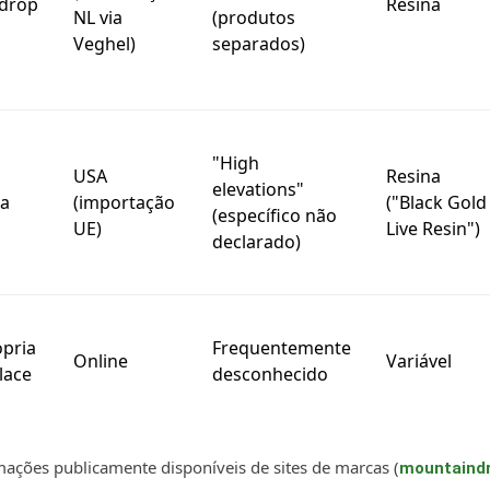
drop
Resina
NL via
(produtos
Veghel)
separados)
"High
USA
Resina
elevations"
ka
(importação
("Black Gold
(específico não
UE)
Live Resin")
declarado)
pria
Frequentemente
Online
Variável
lace
desconhecido
ações publicamente disponíveis de sites de marcas (
mountaindr