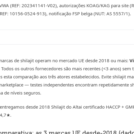
VWA (REF: 202341141-V02), autorizações KOAG/KAG para site (
EF: 10156-0524-913), notificação FSP belga (NUT: AS 5557/1).
marcas de shilajit operam no mercado UE desde 2018 ou mais:
V
. Todos os outros fornecedores são mais recentes (<3 anos) sem
s esta comparação aos três atores estabelecidos. Evite shilajit
 marketplace — testes independentes encontram repetidamente sh
a de níveis seguros.
entregamos desde 2018 Shilajit do Altai certificado HACCP + G
 4,7★.
omparativa: as 3 marcas UE desde-2018 (dad