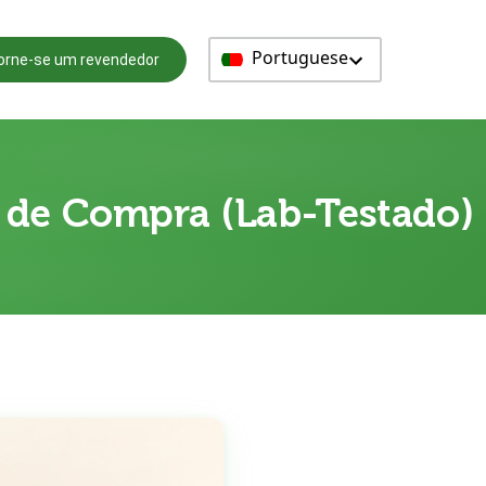
Portuguese
orne-se um revendedor
a de Compra (Lab-Testado)