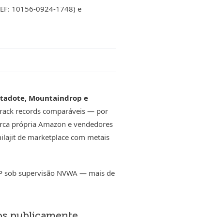
REF: 10156-0924-1748) e
itadote, Mountaindrop e
 track records comparáveis — por
 marca própria Amazon e vendedores
ilajit de marketplace com metais
MP sob supervisão NVWA — mais de
os publicamente