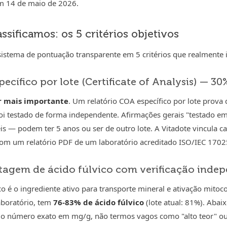
em 14 de maio de 2026.
sificamos: os 5 critérios objetivos
stema de pontuação transparente em 5 critérios que realmente
pecífico por lote (Certificate of Analysis) — 30
r mais importante
. Um relatório COA específico por lote prova
i testado de forma independente. Afirmações gerais "testado em
eis — podem ter 5 anos ou ser de outro lote. A Vitadote vincula ca
m um relatório PDF de um laboratório acreditado ISO/IEC 1702
ntagem de ácido fúlvico com verificação inde
co é o ingrediente ativo para transporte mineral e ativação mitocon
aboratório, tem
76-83% de ácido fúlvico
(lote atual: 81%). Abai
o número exato em mg/g, não termos vagos como "alto teor" o