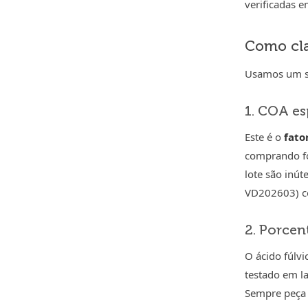
verificadas 
Como clas
Usamos um si
1. COA es
Este é o
fato
comprando fo
lote são inút
VD202603) co
2. Porce
O ácido fúlvi
testado em l
Sempre peça 