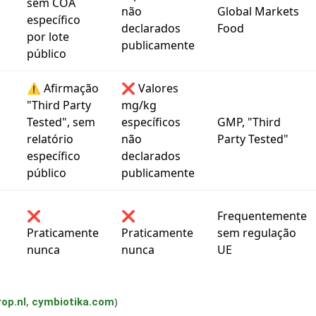
sem COA
não
Global Markets
específico
declarados
Food
por lote
publicamente
público
⚠️ Afirmação
❌ Valores
"Third Party
mg/kg
Tested", sem
específicos
GMP, "Third
relatório
não
Party Tested"
específico
declarados
público
publicamente
❌
❌
Frequentemente
Praticamente
Praticamente
sem regulação
nunca
nunca
UE
,
)
op.nl
cymbiotika.com