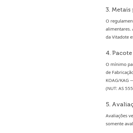
3. Metais
O regulament
alimentares.
da Vitadote 
4. Pacote
O mínimo par
de Fabricaçã
KOAG/KAG — s
(NUT: AS 555
5. Avalia
Avaliações v
somente avali