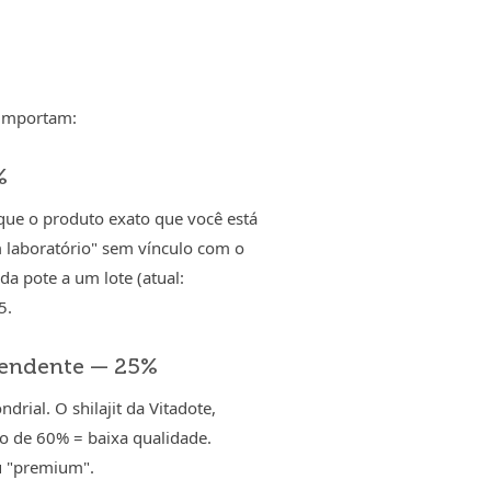
 importam:
%
 que o produto exato que você está
 laboratório" sem vínculo com o
da pote a um lote (atual:
5.
pendente — 25%
drial. O shilajit da Vitadote,
xo de 60% = baixa qualidade.
u "premium".