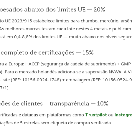
 pesados abaixo dos limites UE — 20%
o UE 2023/915 estabelece limites para chumbo, mercúrio, arsê
 As melhores marcas testam cada lote nestes 4 metais e publicam
está em 0,4-8,8% dos limites UE — muito abaixo dos níveis seguro
 completo de certificações — 15%
a a Europa: HACCP (segurança da cadeia de suprimento) + GMP 
o). Para o mercado holandês adiciona-se a supervisão NVWA. A 
ite (REF: 10156-0924-1748) + embalagem (REF: 10156-0524-913
7/1).
ções de clientes + transparência — 10%
erificadas e datadas em plataformas como
ou
Trustpilot
Instagr
ações de 5 estrelas sem etiqueta de compra verificada.