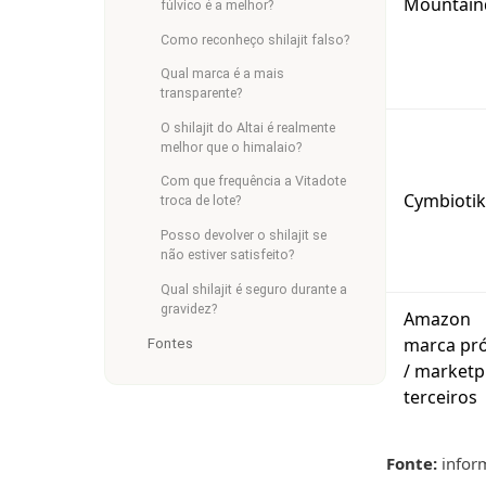
Mountain
fúlvico é a melhor?
Como reconheço shilajit falso?
Qual marca é a mais
transparente?
O shilajit do Altai é realmente
melhor que o himalaio?
Com que frequência a Vitadote
Cymbioti
troca de lote?
Posso devolver o shilajit se
não estiver satisfeito?
Qual shilajit é seguro durante a
gravidez?
Amazon
marca pró
Fontes
/ marketp
terceiros
Fonte:
inform