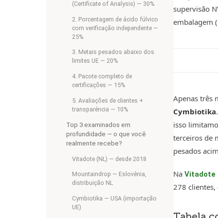
(Certificate of Analysis) — 30%
supervisão N
2. Porcentagem de ácido fúlvico
embalagem (R
com verificação independente —
25%
3. Metais pesados abaixo dos
limites UE — 20%
4. Pacote completo de
certificações — 15%
Apenas três 
5. Avaliações de clientes +
transparência — 10%
Cymbiotika
isso limitamo
Top 3 examinados em
profundidade — o que você
terceiros de
realmente recebe?
pesados acim
Vitadote (NL) — desde 2018
Na
Vitadote
Mountaindrop — Eslovênia,
distribuição NL
278 clientes,
Cymbiotika — USA (importação
UE)
Tabela c