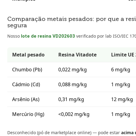
Comparação metais pesados: por que a resi
segura
Nosso
verificado por lab ISO/IEC 17
lote de resina VD202603
Metal pesado
Resina Vitadote
Limite UE
Chumbo (Pb)
0,022 mg/kg
6 mg/kg
Cádmio (Cd)
0,088 mg/kg
1 mg/kg
Arsênio (As)
0,31 mg/kg
12 mg/kg
Mercúrio (Hg)
<0,002 mg/kg
1 mg/kg
Desconhecido (pó de marketplace online) — pode estar
acima 