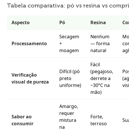
Tabela comparativa: pó vs resina vs compr
Aspecto
Pó
Resina
Co
Secagem
Nenhum
Mo
Processamento
+
— forma
co
moagem
natural
ag
Fácil
Difícil (pó
(pegajoso,
Pos
Verificação
preto
derrete a
(a
visual de pureza
uniforme)
~30°C na
vis
mão)
Amargo,
requer
Sabor ao
Forte,
mistura
Su
consumir
terroso
na