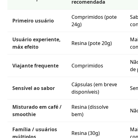
recomendada
Comprimidos (pote
Sab
Primeiro usuário
24g)
con
Usuário experiente,
Mai
Resina (pote 20g)
máx efeito
co
Não
Viajante frequente
Comprimidos
de 
Cápsulas (em breve
Sensível ao sabor
Sem
disponíveis)
Misturado em café /
Resina (dissolve
Não
smoothie
bem)
Família / usuários
Mai
Resina (30g)
múltiplos
com