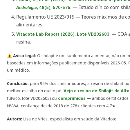
— Estudo clínico com shila
Andrologia
, 48(5), 570-575.
Regulamento UE 2023/915 — Teores máximos de c
alimentares.
— COA at
Vitadote Lab Report (2026). Lote VD202603.
resina.
⚠️
Aviso legal:
O shilajit é um suplemento alimentar, não um
baseadas em informações publicamente disponíveis 2026-05. 
um médico.
Conclusão:
para 95% dos consumidores, a resina de shilajit 
melhor escolha do que o pó.
Veja a resina de Shilajit do Alt
fúlvico, lote VD202603) ou
— ambos certificados 
comprimidos
NVWA, confiança desde 2018 de 278+ clientes com 4,7★.
Autora:
Lisa de Vries, especialista em saúde da Vitadote.