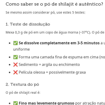
Como saber se o pó de shilajit é autêntico?
Se mesmo assim considerar pó, use estes 5 testes:
1. Teste de dissolução
Mexa 0,3 g de pó em um copo de água morna (~37°C). O pó de sh
✅
Se dissolve completamente em 3-5 minutos
a 
uniforme
✅ Forma uma camada fina de espuma em cima (no
❌ Sedimento = argila ou enchimento
❌ Película oleosa = possivelmente graxa
2. Textura do pó
O pó de shilajit real é:
✅
Fino mas levemente grumoso
por atração nat