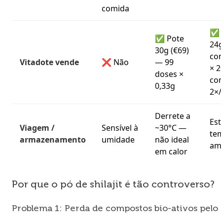
comida
✅ 
✅ Pote
24
30g (€69)
co
Vitadote vende
❌ Não
— 99
× 
doses ×
co
0,33g
2×/
Derrete a
Est
Viagem /
Sensível à
~30°C —
te
armazenamento
umidade
não ideal
am
em calor
Por que o pó de shilajit é tão controverso?
Problema 1: Perda de compostos bio-ativos pel