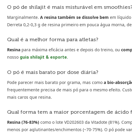
O pó de shilajit é mais misturável em smoothies
Marginalmente.
A resina também se dissolve bem
em líquido 
Derreta 0,2-0,3 g de resina primeiro em pouca água morna, dep
Qual é a melhor forma para atletas?
Resina
para máxima eficácia antes e depois do treino, ou
comp
nosso
.
guia shilajit & esporte
O pó é mais barato por dose diária?
Pode parecer mais barato por grama, mas como
a bio-absorç
frequentemente precisa de mais pó para o mesmo efeito. Custo
mais caros que resina.
Qual forma tem a maior porcentagem de ácido f
Resina (76-83%)
como o lote VD202603 da Vitadote (81%). Com
menos por aglutinantes/enchimentos (~70-75%). O pó pode va