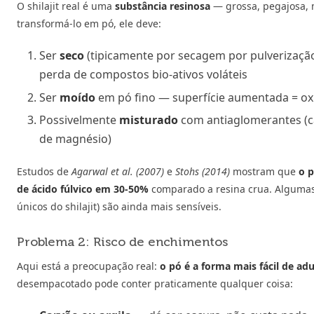
O shilajit real é uma
substância resinosa
— grossa, pegajosa, m
transformá-lo em pó, ele deve:
Ser
seco
(tipicamente por secagem por pulverização
perda de compostos bio-ativos voláteis
Ser
moído
em pó fino — superfície aumentada = ox
Possivelmente
misturado
com antiaglomerantes (ca
de magnésio)
Estudos de
Agarwal et al. (2007)
e
Stohs (2014)
mostram que
o 
de ácido fúlvico em 30-50%
comparado a resina crua. Alguma
únicos do shilajit) são ainda mais sensíveis.
Problema 2: Risco de enchimentos
Aqui está a preocupação real:
o pó é a forma mais fácil de adu
desempacotado pode conter praticamente qualquer coisa: