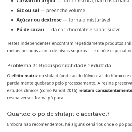
Carvão ou argila
— dá cor escura, não custa nada
Giz ou sal
— preenche volume
Açúcar ou dextrose
— torna-o misturável
Pó de cacau
— dá cor chocolate e sabor suave
Testes independentes encontram repetidamente produtos shil
metais pesados acima de níveis seguros — e o pó é especialment
Problema 3: Biodisponibilidade reduzida
O
efeito matriz
do shilajit (onde ácido fúlvico, ácido húmico 
parcialmente quebrado pelo processamento. A resina preserva e
estudos clínicos (como Pandit 2016)
relatam consistentemente
resina versus forma pó pura.
Quando o pó de shilajit é aceitável?
Embora não recomendemos, há alguns cenários onde o pó pod