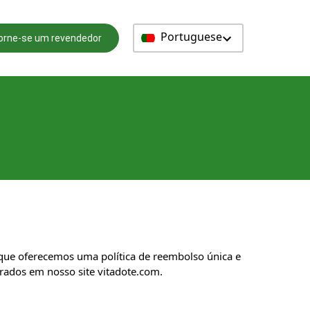
Portuguese
orne-se um revendedor
s que oferecemos uma política de reembolso única e
rados em nosso site vitadote.com.