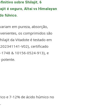
,
finitivo sobre Shilajit
6
,
lajit é seguro
Altai vs Himalayan
.
ido fúlvico
 variam em pureza, absorção,
onvenientes, os comprimidos são
lajit da Vitadote é testado em
: 202341141-V02), certificado
-1748 & 10156-0524-913), e
 potente.
lvico e 7-12% de ácido húmico no
.