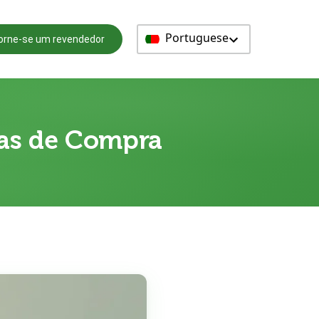
Portuguese
orne-se um revendedor
icas de Compra