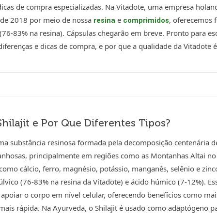
icas de compra especializadas. Na Vitadote, uma empresa holandes
de 2018 por meio de nossa
e
, oferecemos 
resina
comprimidos
 (76-83% na resina). Cápsulas chegarão em breve. Pronto para esc
iferenças e dicas de compra, e por que a qualidade da Vitadote é 
hilajit e Por Que Diferentes Tipos?
 uma substância resinosa formada pela decomposição centenária d
nhosas, principalmente em regiões como as Montanhas Altai no 
como cálcio, ferro, magnésio, potássio, manganês, selênio e zin
úlvico (76-83% na resina da Vitadote) e ácido húmico (7-12%).
 apoiar o corpo em nível celular, oferecendo benefícios como mai
mais rápida. Na Ayurveda, o Shilajit é usado como adaptógeno pa