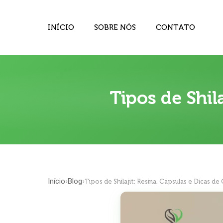
INÍCIO
SOBRE NÓS
CONTATO
Tipos de Shil
Início
Blog
›
›
Tipos de Shilajit: Resina, Cápsulas e Dicas d