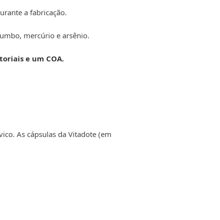
rante a fabricação.
humbo, mercúrio e arsênio.
atoriais e um COA.
ico. As cápsulas da Vitadote (em