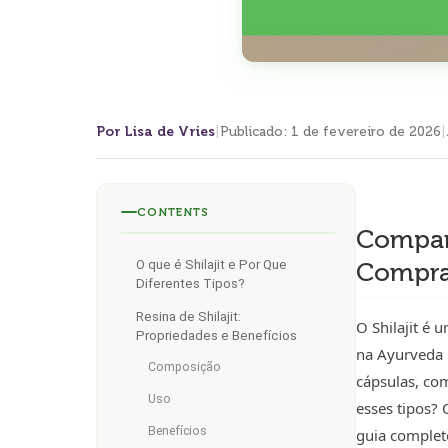
Por Lisa de Vries
|
Publicado
:
1 de fevereiro de 2026
|
CONTENTS
Compara
Compr
O que é Shilajit e Por Que
Diferentes Tipos?
Resina de Shilajit:
O Shilajit é
Propriedades e Benefícios
na Ayurveda p
Composição
cápsulas, co
Uso
esses tipos?
Benefícios
guia complet