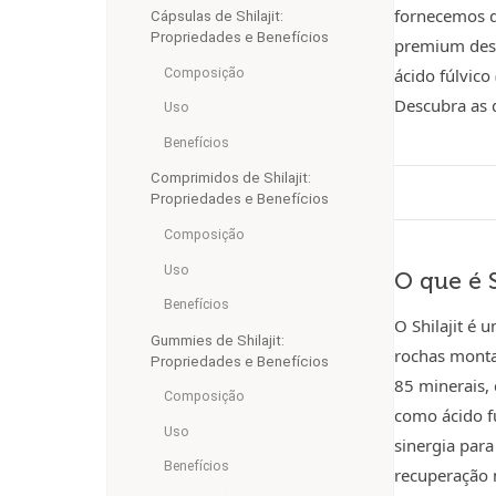
fornecemos d
Cápsulas de Shilajit:
Propriedades e Benefícios
premium des
ácido fúlvico
Composição
Descubra as d
Uso
Benefícios
Comprimidos de Shilajit:
Propriedades e Benefícios
Composição
Uso
O que é S
Benefícios
O Shilajit é
Gummies de Shilajit:
rochas monta
Propriedades e Benefícios
85 minerais, 
Composição
como ácido f
Uso
sinergia para
Benefícios
recuperação 