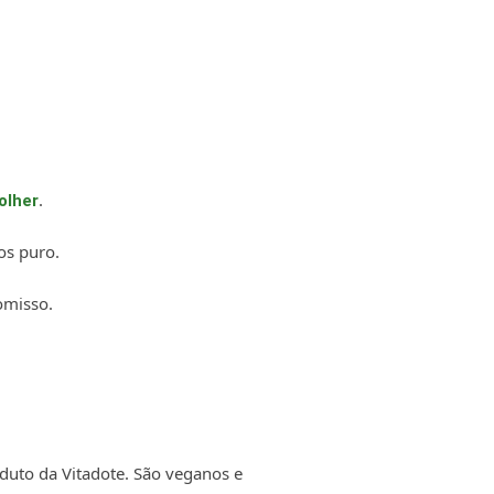
.
olher
os puro.
omisso.
duto da Vitadote. São veganos e