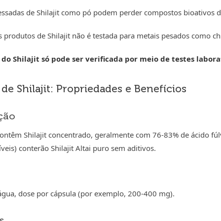
ssadas de Shilajit como pó podem perder compostos bioativos du
s produtos de Shilajit não é testada para metais pesados como c
do Shilajit só pode ser verificada por meio de testes labor
de Shilajit: Propriedades e Benefícios
ção
contêm Shilajit concentrado, geralmente com 76-83% de ácido fúlv
veis) conterão Shilajit Altai puro sem aditivos.
água, dose por cápsula (por exemplo, 200-400 mg).
s