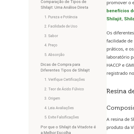
promover o eq
Comparação de Tipos de
Shilajit: Uma Análise Direta
benefícios do
1. Pureza e Potência
,
Shilajit
Shil
2. Facilidade de Uso
Os diferente
3. Sabor
facilidade de
4. Preço
práticos, e 
5. Absorção
laboratório p
HACCP e GMP
Dicas de Compra para
Diferentes Tipos de Shilajit
registrado n
1. Verifique Certificações
2. Teor de Ácido Fúlvico
Resina de
3. Origem
Composi
4. Leia Avaliações
5. Evite Falsificações
A resina de S
produto da V
Por que o Shilajit da Vitadote é
a Melhor Escolha