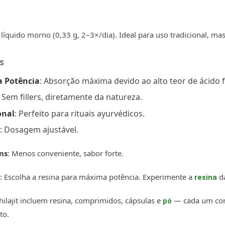
líquido morno (0,33 g, 2–3×/dia). Ideal para uso tradicional, ma
s
 Potência
: Absorção máxima devido ao alto teor de ácido f
: Sem fillers, diretamente da natureza.
onal
: Perfeito para rituais ayurvédicos.
: Dosagem ajustável.
ns
: Menos conveniente, sabor forte.
: Escolha a resina para máxima potência. Experimente a
da
resina
hilajit incluem resina, comprimidos, cápsulas e
— cada um com 
pó
to.