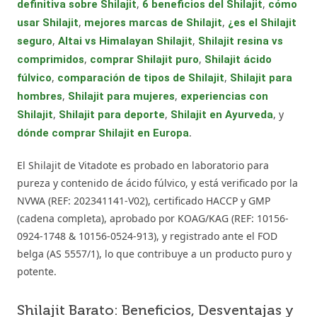
,
,
definitiva sobre Shilajit
6 beneficios del Shilajit
cómo
,
,
usar Shilajit
mejores marcas de Shilajit
¿es el Shilajit
,
,
seguro
Altai vs Himalayan Shilajit
Shilajit resina vs
,
,
comprimidos
comprar Shilajit puro
Shilajit ácido
,
,
fúlvico
comparación de tipos de Shilajit
Shilajit para
,
,
hombres
Shilajit para mujeres
experiencias con
,
,
, y
Shilajit
Shilajit para deporte
Shilajit en Ayurveda
.
dónde comprar Shilajit en Europa
El Shilajit de Vitadote es probado en laboratorio para
pureza y contenido de ácido fúlvico, y está verificado por la
NVWA (REF: 202341141-V02), certificado HACCP y GMP
(cadena completa), aprobado por KOAG/KAG (REF: 10156-
0924-1748 & 10156-0524-913), y registrado ante el FOD
belga (AS 5557/1), lo que contribuye a un producto puro y
potente.
Shilajit Barato: Beneficios, Desventajas y