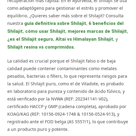
recuperación más rápida. En el Ayurveda, el Shilajit se usa
como adaptógeno para gestionar el estrés y promover el
equilibrio. ¿Quieres saber más sobre el Shilajit? Consulta
nuestra
,
guía definitiva sobre Shilajit
6 beneficios del
,
,
,
Shilajit
cómo usar Shilajit
mejores marcas de Shilajit
,
, y
¿es el Shilajit seguro
Altai vs Himalayan Shilajit
.
Shilajit resina vs comprimidos
La calidad es crucial porque el Shilajit falso o de baja
calidad puede contener contaminantes como metales
pesados, bacterias o fillers, lo que representa riesgos para
la salud. El Shilajit puro, como el de Vitadote, es probado
en laboratorio para pureza y contenido de ácido fúlvico, y
está verificado por la NVWA (REF: 202341141-V02),
certificado HACCP y GMP (cadena completa), aprobado por
KOAG/KAG (REF: 10156-0924-1748 & 10156-0524-913), y
registrado ante el FOD belga (AS 5557/1), lo que contribuye
a un producto puro y potente.