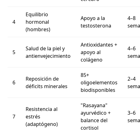
Equilibrio
Apoyo a la
4–8
4
hormonal
testosterona
sema
(hombres)
Antioxidantes +
Salud de la piel y
4–6
5
apoyo al
antienvejecimiento
sema
colágeno
85+
Reposición de
2–4
6
oligoelementos
déficits minerales
sema
biodisponibles
"Rasayana"
Resistencia al
ayurvédico +
3–6
7
estrés
balance del
sema
(adaptógeno)
cortisol