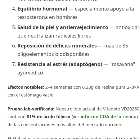
Equilibrio hormonal
— especialmente apoyo a la
testosterona en hombres
Salud de la piel y antienvejecimiento
— antioxida
que neutralizan radicales libres
Reposición de déficits minerales
— más de 85
oligoelementos biodisponibles
Resistencia al estrés (adaptógeno)
— "rasayana"
ayurvédico
Efectos notables:
2–4 semanas con 0,33g de resina pura 2–3×/
con el estómago vacío.
Prueba lab-verificada:
Nuestro lote actual de Vitadote VD2026
contiene
81% de ácido fúlvico
(ver
)
informe COA de la resina
de las concentraciones más altas del mercado europeo.
El Shilajit es un suplemento ayurvédico natural usado durante