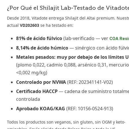
¿Por Qué el Shilajit Lab-Testado de Vitadot
Desde 2018, Vitadote entrega Shilajit del Altai premium. Nuestr
actual
VD202603
se ha testado en:
81% de ácido fúlvico
(lab-verificado — ver
COA Resi
8,14% de ácido húmico
— sinérgico con ácido fúlvi
Metales pesados: muy por debajo de los límites U
(plomo 0,022, cadmio 0,088, arsénico 0,31, mercurio
<0,002 mg/kg)
Controlado por NVWA
(REF: 202341141-V02)
Certificado HACCP
— cadena de suministro totalm
controlada
Aprobado KOAG/KAG
(REF: 10156-0524-913)
Todos los productos son veganos, sin gluten, sin OGM y keto-