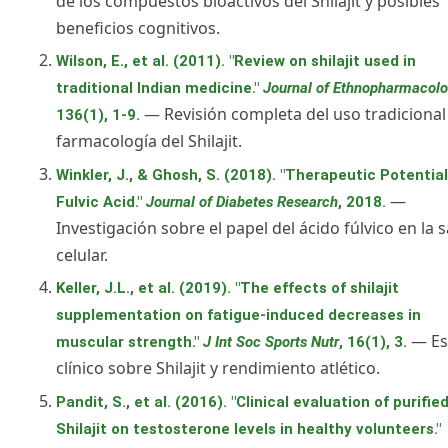
de los compuestos bioactivos del Shilajit y posibles
beneficios cognitivos.
Wilson, E., et al. (2011). "Review on shilajit used in
traditional Indian medicine."
Journal of Ethnopharmacol
— Revisión completa del uso tradicional
136(1), 1-9.
farmacología del Shilajit.
Winkler, J., & Ghosh, S. (2018). "Therapeutic Potential
—
Fulvic Acid."
Journal of Diabetes Research
, 2018.
Investigación sobre el papel del ácido fúlvico en la 
celular.
Keller, J.L., et al. (2019). "The effects of shilajit
supplementation on fatigue-induced decreases in
— Es
muscular strength."
J Int Soc Sports Nutr
, 16(1), 3.
clínico sobre Shilajit y rendimiento atlético.
Pandit, S., et al. (2016). "Clinical evaluation of purifie
Shilajit on testosterone levels in healthy volunteers."