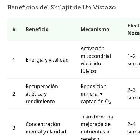
Beneficios del Shilajit de Un Vistazo
Efec
#
Beneficio
Mecanismo
Nota
Activación
mitocondrial
1–2
1
Energía y vitalidad
vía ácido
sema
fúlvico
Recuperación
Reposición
2–3
2
atlética y
mineral +
sema
rendimiento
captación O₂
Transferencia
Concentración
mejorada de
2–4
3
mental y claridad
nutrientes al
sema
cerebro