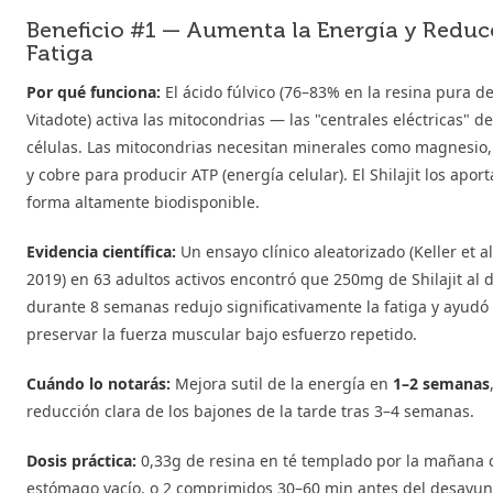
Beneficio #1 — Aumenta la Energía y Reduc
Fatiga
Por qué funciona:
El ácido fúlvico (76–83% en la resina pura d
Vitadote) activa las mitocondrias — las "centrales eléctricas" de
células. Las mitocondrias necesitan minerales como magnesio,
y cobre para producir ATP (energía celular). El Shilajit los apor
forma altamente biodisponible.
Evidencia científica:
Un ensayo clínico aleatorizado (Keller et al
2019) en 63 adultos activos encontró que 250mg de Shilajit al d
durante 8 semanas redujo significativamente la fatiga y ayudó
preservar la fuerza muscular bajo esfuerzo repetido.
Cuándo lo notarás:
Mejora sutil de la energía en
1–2 semanas
reducción clara de los bajones de la tarde tras 3–4 semanas.
Dosis práctica:
0,33g de resina en té templado por la mañana 
estómago vacío, o 2 comprimidos 30–60 min antes del desayun