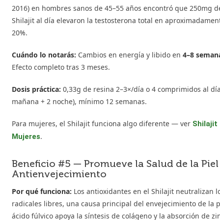
2016) en hombres sanos de 45–55 años encontró que 250mg d
Shilajit al día elevaron la testosterona total en aproximadamen
20%.
Cuándo lo notarás:
Cambios en energía y libido en
4–8 seman
Efecto completo tras 3 meses.
Dosis práctica:
0,33g de resina 2–3×/día o 4 comprimidos al día
mañana + 2 noche), mínimo 12 semanas.
Para mujeres, el Shilajit funciona algo diferente — ver
Shilajit
.
Mujeres
Beneficio #5 — Promueve la Salud de la Piel 
Antienvejecimiento
Por qué funciona:
Los antioxidantes en el Shilajit neutralizan l
radicales libres, una causa principal del envejecimiento de la pi
ácido fúlvico apoya la síntesis de colágeno y la absorción de zi