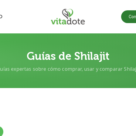
O
Con
Guías de Shilajit
uías expertas sobre cómo comprar, usar y comparar Shilaj