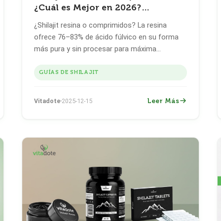
¿Cuál es Mejor en 2026?
Comparación Honesta
¿Shilajit resina o comprimidos? La resina
ofrece 76–83% de ácido fúlvico en su forma
más pura y sin procesar para máxima
potencia. Los comprimidos (200mg) ofrecen
comodidad y dosis precisa. Esta comparación
GUÍAS DE SHILAJIT
honesta 2026 revela cuál forma se adapta a
tus objetivos — respaldada por datos de
Leer Más
Vitadote
2025-12-15
laboratorio.