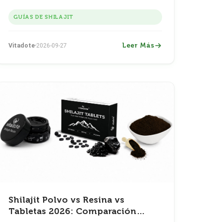
tabletas y aprende por qué son una opción
conveniente.
GUÍAS DE SHILAJIT
Leer Más
Vitadote
2026-09-27
Shilajit Polvo vs Resina vs
Tabletas 2026: Comparación