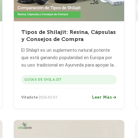
Tipos de Shilajit: Resina, Cápsulas
y Consejos de Compra
El Shilajit es un suplemento natural potente
que está ganando popularidad en Europa por
su uso tradicional en Ayurveda para apoyar la
energía, la vitalidad y el bienestar. Con varios
tipos de Shilajit disponibles—como resina,
GUÍAS DE SHILAJIT
cápsulas, comprimidos y gummies—elegir la
forma correcta puede ser abrumador.
Leer Más
Vitadote
2026-02-01