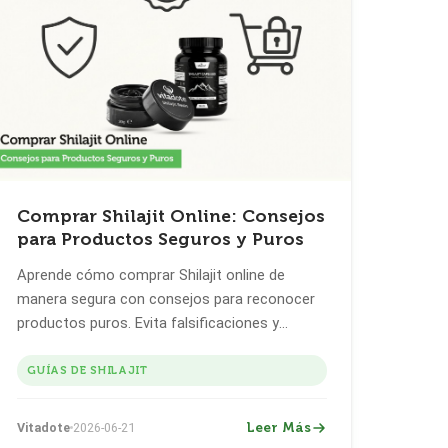
Comprar Shilajit Online: Consejos
para Productos Seguros y Puros
Aprende cómo comprar Shilajit online de
manera segura con consejos para reconocer
productos puros. Evita falsificaciones y
encuentra la mejor calidad de Shilajit en
Europa.
GUÍAS DE SHILAJIT
Leer Más
Vitadote
2026-06-21