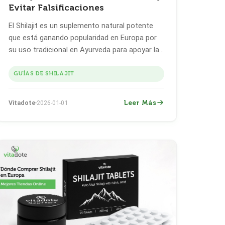
Evitar Falsificaciones
El Shilajit es un suplemento natural potente
que está ganando popularidad en Europa por
su uso tradicional en Ayurveda para apoyar la
energía, la vitalidad y el bienestar. Pero con su
creciente demanda viene el riesgo de
GUÍAS DE SHILAJIT
productos falsos o de baja calidad,
especialmente en marketplaces en línea como
Leer Más
Vitadote
2026-01-01
Amazon y eBay.