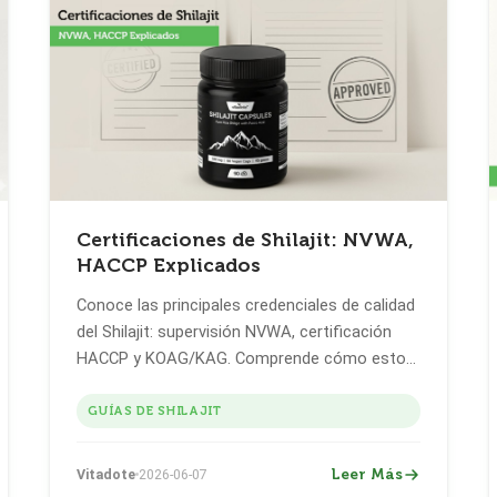
Certificaciones de Shilajit: NVWA,
HACCP Explicados
Conoce las principales credenciales de calidad
del Shilajit: supervisión NVWA, certificación
HACCP y KOAG/KAG. Comprende cómo estos
controles respaldan la seguridad, pureza y
calidad del producto.
GUÍAS DE SHILAJIT
Leer Más
Vitadote
2026-06-07