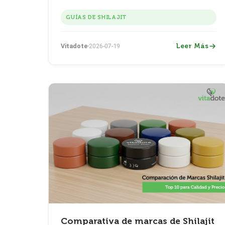
bundles, ahorros por suscripción y consejos
para valor máximo.
GUÍAS DE SHILAJIT
Leer Más
Vitadote
2026-07-19
Comparativa de marcas de Shilajit