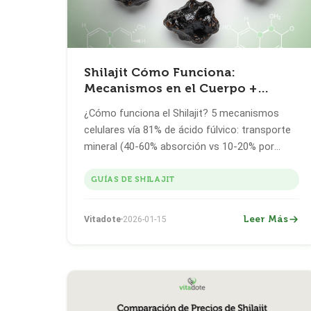
Shilajit Cómo Funciona:
Mecanismos en el Cuerpo +
Beneficios del Ácido Fúlvico
¿Cómo funciona el Shilajit? 5 mecanismos
(2026)
celulares vía 81% de ácido fúlvico: transporte
mineral (40-60% absorción vs 10-20% por
pastillas), activación mitocondrial, protección
antioxidante, detoxificación y regulación
GUÍAS DE SHILAJIT
hormonal. Datos lab + investigación +
cronograma realista de 2-4 semanas.
Leer Más
Vitadote
2026-01-15