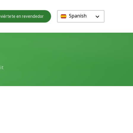
Spanish
viértete en revendedor
it