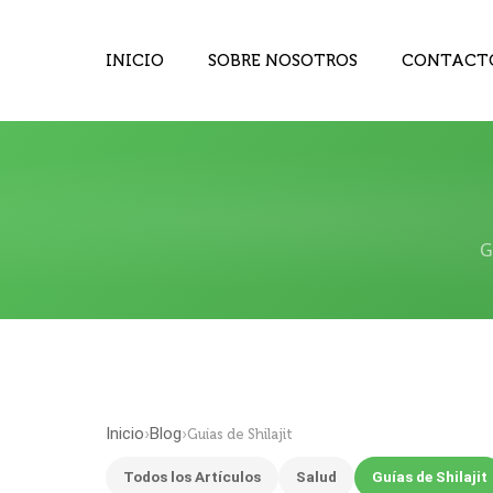
INICIO
SOBRE NOSOTROS
CONTACT
G
Inicio
Blog
›
›
Guías de Shilajit
Todos los Artículos
Salud
Guías de Shilajit