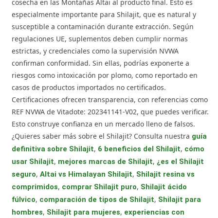
cosecha en las Montañas Altai al producto final. Esto es
especialmente importante para Shilajit, que es natural y
susceptible a contaminación durante extracción. Según
regulaciones UE, suplementos deben cumplir normas
estrictas, y credenciales como la supervisión NVWA
confirman conformidad. Sin ellas, podrías exponerte a
riesgos como intoxicación por plomo, como reportado en
casos de productos importados no certificados.
Certificaciones ofrecen transparencia, con referencias como
REF NVWA de Vitadote: 202341141-V02, que puedes verificar.
Esto construye confianza en un mercado lleno de falsos.
¿Quieres saber más sobre el Shilajit? Consulta nuestra
guía
,
,
definitiva sobre Shilajit
6 beneficios del Shilajit
cómo
,
,
usar Shilajit
mejores marcas de Shilajit
¿es el Shilajit
,
,
seguro
Altai vs Himalayan Shilajit
Shilajit resina vs
,
,
comprimidos
comprar Shilajit puro
Shilajit ácido
,
,
fúlvico
comparación de tipos de Shilajit
Shilajit para
,
,
hombres
Shilajit para mujeres
experiencias con