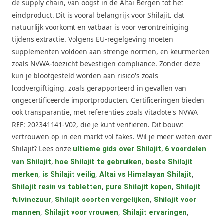
de supply chain, van oogst in de Altai Bergen tot het
eindproduct. Dit is vooral belangrijk voor Shilajit, dat
natuurlijk voorkomt en vatbaar is voor verontreiniging
tijdens extractie. Volgens EU-regelgeving moeten
supplementen voldoen aan strenge normen, en keurmerken
zoals NVWA-toezicht bevestigen compliance. Zonder deze
kun je blootgesteld worden aan risico's zoals
loodvergiftiging, zoals gerapporteerd in gevallen van
ongecertificeerde importproducten. Certificeringen bieden
ook transparantie, met referenties zoals Vitadote's NVWA
REF: 202341141-V02, die je kunt verifiëren. Dit bouwt
vertrouwen op in een markt vol fakes. Wil je meer weten over
Shilajit? Lees onze
,
ultieme gids over Shilajit
6 voordelen
,
,
van Shilajit
hoe Shilajit te gebruiken
beste Shilajit
,
,
,
merken
is Shilajit veilig
Altai vs Himalayan Shilajit
,
,
Shilajit resin vs tabletten
pure Shilajit kopen
Shilajit
,
,
fulvinezuur
Shilajit soorten vergelijken
Shilajit voor
,
,
,
mannen
Shilajit voor vrouwen
Shilajit ervaringen