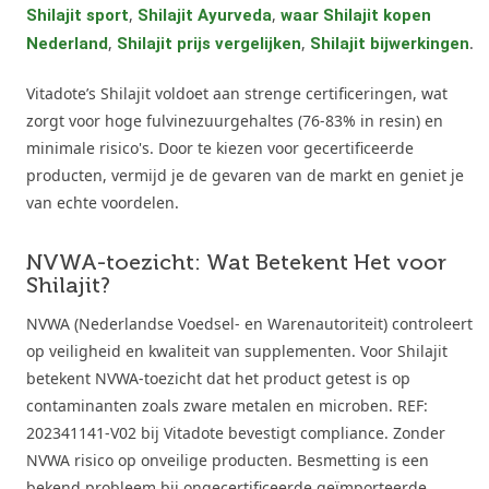
,
,
Shilajit sport
Shilajit Ayurveda
waar Shilajit kopen
,
,
.
Nederland
Shilajit prijs vergelijken
Shilajit bijwerkingen
Vitadote’s Shilajit voldoet aan strenge certificeringen, wat
zorgt voor hoge fulvinezuurgehaltes (76-83% in resin) en
minimale risico's. Door te kiezen voor gecertificeerde
producten, vermijd je de gevaren van de markt en geniet je
van echte voordelen.
NVWA-toezicht: Wat Betekent Het voor
Shilajit?
NVWA (Nederlandse Voedsel- en Warenautoriteit) controleert
op veiligheid en kwaliteit van supplementen. Voor Shilajit
betekent NVWA-toezicht dat het product getest is op
contaminanten zoals zware metalen en microben. REF:
202341141-V02 bij Vitadote bevestigt compliance. Zonder
NVWA risico op onveilige producten. Besmetting is een
bekend probleem bij ongecertificeerde geïmporteerde