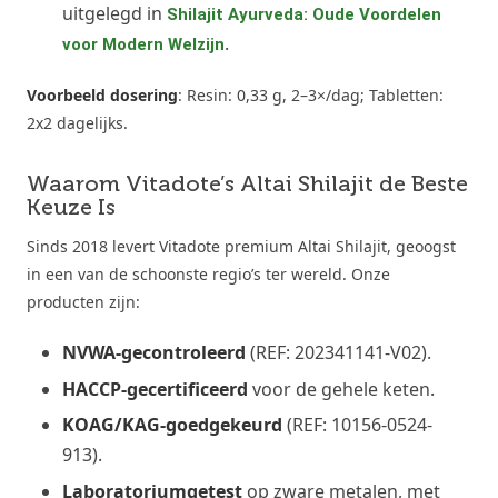
uitgelegd in
Shilajit Ayurveda: Oude Voordelen
.
voor Modern Welzijn
Voorbeeld dosering
: Resin: 0,33 g, 2–3×/dag; Tabletten:
2x2 dagelijks.
Waarom Vitadote’s Altai Shilajit de Beste
Keuze Is
Sinds 2018 levert Vitadote premium Altai Shilajit, geoogst
in een van de schoonste regio’s ter wereld. Onze
producten zijn:
NVWA-gecontroleerd
(REF: 202341141-V02).
HACCP-gecertificeerd
voor de gehele keten.
KOAG/KAG-goedgekeurd
(REF: 10156-0524-
913).
Laboratoriumgetest
op zware metalen, met