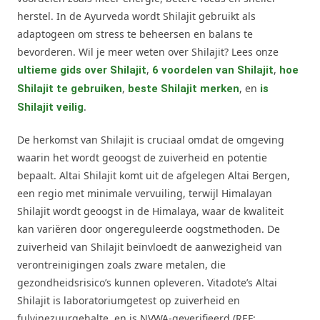
herstel. In de Ayurveda wordt Shilajit gebruikt als
adaptogeen om stress te beheersen en balans te
bevorderen. Wil je meer weten over Shilajit? Lees onze
,
,
ultieme gids over Shilajit
6 voordelen van Shilajit
hoe
,
, en
Shilajit te gebruiken
beste Shilajit merken
is
.
Shilajit veilig
De herkomst van Shilajit is cruciaal omdat de omgeving
waarin het wordt geoogst de zuiverheid en potentie
bepaalt. Altai Shilajit komt uit de afgelegen Altai Bergen,
een regio met minimale vervuiling, terwijl Himalayan
Shilajit wordt geoogst in de Himalaya, waar de kwaliteit
kan variëren door ongereguleerde oogstmethoden. De
zuiverheid van Shilajit beïnvloedt de aanwezigheid van
verontreinigingen zoals zware metalen, die
gezondheidsrisico’s kunnen opleveren. Vitadote’s Altai
Shilajit is laboratoriumgetest op zuiverheid en
fulvinezuurgehalte, en is NVWA-geverifieerd (REF: