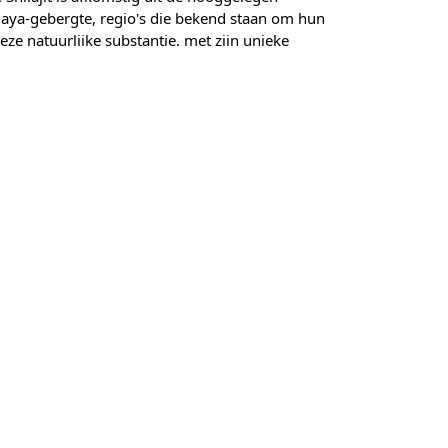
laya-gebergte, regio's die bekend staan om hun
ze natuurlijke substantie, met zijn unieke
organische verbindingen zoals fulvinezuur,
liteit en Zorgvuldigheid
e waarde aan de kwaliteit en zuiverheid van
en worden zorgvuldig gecontroleerd om te
dselveiligheidsstandaarden. We streven ernaar
onze processen en kwaliteitscontroles.
menten aan de wettelijke normen moeten
om onze zorgvuldige werkwijze aantoonbaar te
 toewijding aan authenticiteit en transparantie.
tie over de specifieke eigenschappen van ons
g naar de productspecificaties op onze website.