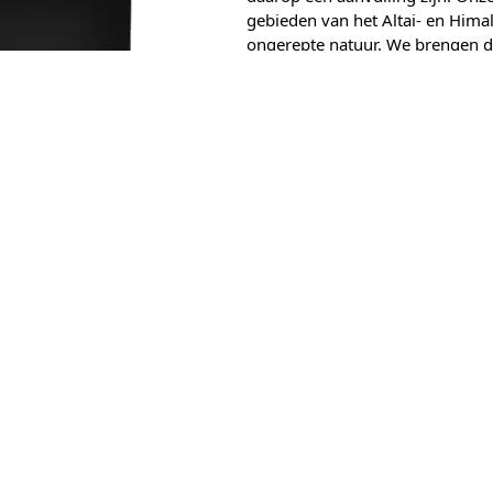
gebieden van het Altai- en Hima
ongerepte natuur. We brengen de
samenstelling van mineralen en 
zorgvuldig bij u thuis.
Toewijding aan Kwa
®
Bij Vitadote
hechten we grot
onze Shilajit. Onze product
voldoen aan de geldende voe
om transparant te zijn over 
Hoewel alle voedingssupple
voldoen, zetten wij ons in 
maken. Dit weerspiegelt onze
Voor gedetailleerde informa
product verwijzen we u graa