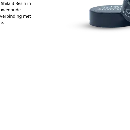
hilajit Resin in
eeuwenoude
n verbinding met
e.