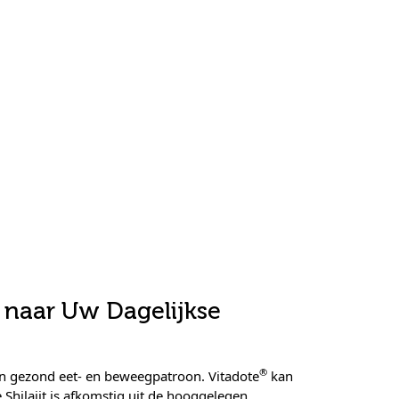
 naar Uw Dagelijkse
®
en gezond eet- en beweegpatroon. Vitadote
kan
 Shilajit is afkomstig uit de hooggelegen