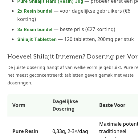
— probeer eerst één p
Pure Shilajit Hars (Resin) 30g
— voor dagelijkse gebruikers (€6
2x Resin bundel
korting)
— beste prijs (€27 korting)
3x Resin bundel
— 120 tabletten, 200mg per stuk
Shilajit Tabletten
Hoeveel Shilajit Innemen? Dosering per Vo
De juiste dosering hangt af van welke vorm je gebruikt. Pure re
het meest geconcentreerd; tabletten geven gemak met vaste
doseringen.
Dagelijkse
Vorm
Beste Voor
Dosering
Maximale potent
Pure Resin
0,33g, 2-3×/dag
traditioneel