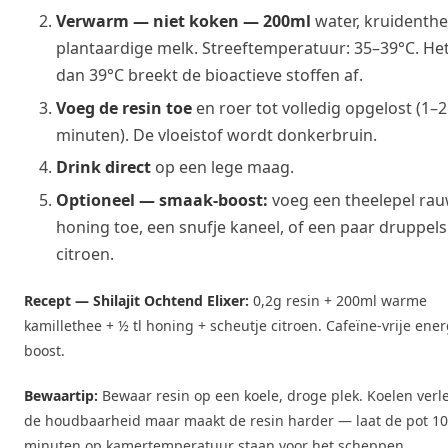
Verwarm — niet koken — 200ml
water, kruidenthe
plantaardige melk. Streeftemperatuur: 35–39°C. He
dan 39°C breekt de bioactieve stoffen af.
Voeg de resin toe
en roer tot volledig opgelost (1–2
minuten). De vloeistof wordt donkerbruin.
Drink direct
op een lege maag.
Optioneel — smaak-boost:
voeg een theelepel ra
honing toe, een snufje kaneel, of een paar druppels
citroen.
Recept — Shilajit Ochtend Elixer:
0,2g resin + 200ml warme
kamillethee + ½ tl honing + scheutje citroen. Cafeïne-vrije ener
boost.
Bewaartip:
Bewaar resin op een koele, droge plek. Koelen verl
de houdbaarheid maar maakt de resin harder — laat de pot 10
minuten op kamertemperatuur staan voor het scheppen.