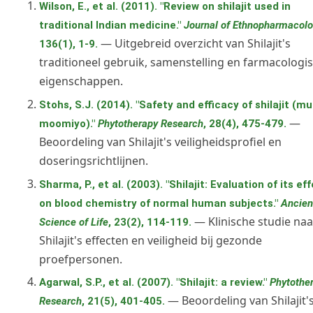
Wilson, E., et al. (2011). "Review on shilajit used in
traditional Indian medicine."
Journal of Ethnopharmacol
— Uitgebreid overzicht van Shilajit's
136(1), 1-9.
traditioneel gebruik, samenstelling en farmacologi
eigenschappen.
Stohs, S.J. (2014). "Safety and efficacy of shilajit (m
—
moomiyo)."
Phytotherapy Research
, 28(4), 475-479.
Beoordeling van Shilajit's veiligheidsprofiel en
doseringsrichtlijnen.
Sharma, P., et al. (2003). "Shilajit: Evaluation of its ef
on blood chemistry of normal human subjects."
Ancien
— Klinische studie naa
Science of Life
, 23(2), 114-119.
Shilajit's effecten en veiligheid bij gezonde
proefpersonen.
Agarwal, S.P., et al. (2007). "Shilajit: a review."
Phytothe
— Beoordeling van Shilajit'
Research
, 21(5), 401-405.