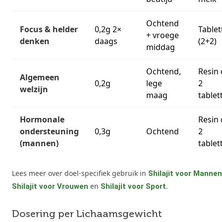
Ochtend
Focus & helder
0,2g 2×
Tablet
+ vroege
denken
daags
(2+2)
middag
Ochtend,
Resin 
Algemeen
0,2g
lege
2
welzijn
maag
tablet
Hormonale
Resin 
ondersteuning
0,3g
Ochtend
2
(mannen)
tablet
Lees meer over doel-specifiek gebruik in
Shilajit voor Mannen
en
.
Shilajit voor Vrouwen
Shilajit voor Sport
Dosering per Lichaamsgewicht