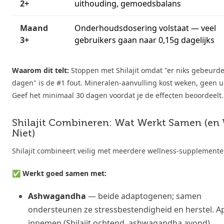
2+
uithouding, gemoedsbalans
Maand
Onderhoudsdosering volstaat — veel
3+
gebruikers gaan naar 0,15g dagelijks
Waarom dit telt:
Stoppen met Shilajit omdat "er niks gebeurde
dagen" is de #1 fout. Mineralen-aanvulling kost weken, geen u
Geef het minimaal 30 dagen voordat je de effecten beoordeelt.
Shilajit Combineren: Wat Werkt Samen (en
Niet)
Shilajit combineert veilig met meerdere wellness-supplemente
✅ Werkt goed samen met:
Ashwagandha
— beide adaptogenen; samen
ondersteunen ze stressbestendigheid en herstel. A
innemen (Shilajit ochtend, ashwagandha avond).