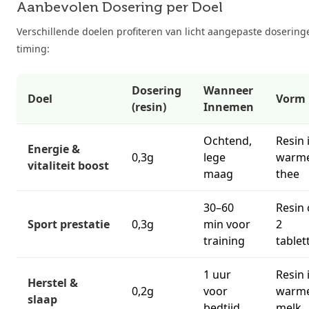
Aanbevolen Dosering per Doel
Verschillende doelen profiteren van licht aangepaste dosering
timing:
Dosering
Wanneer
Doel
Vorm
(resin)
Innemen
Ochtend,
Resin 
Energie &
0,3g
lege
warm
vitaliteit boost
maag
thee
30–60
Resin 
Sport prestatie
0,3g
min voor
2
training
tablet
1 uur
Resin 
Herstel &
0,2g
voor
warm
slaap
bedtijd
melk