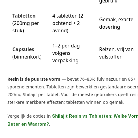
gebruik
Tabletten
4 tabletten (2
Gemak, exacte
(200mg per
ochtend + 2
dosering
stuk)
avond)
1–2 per dag
Capsules
Reizen, vrij van
volgens
(binnenkort)
vulstoffen
verpakking
Resin is de puurste vorm
— bevat 76–83% fulvinezuur en 85+
sporenelementen. Tabletten zijn bewerkt en gestandaardiseer
200mg Shilajit per tablet. Voor de meeste gebruikers geeft res
sterkere merkbare effecten; tabletten winnen op gemak.
Vergelijk de opties in
Shilajit Resin vs Tabletten: Welke Vor
.
Beter en Waarom?