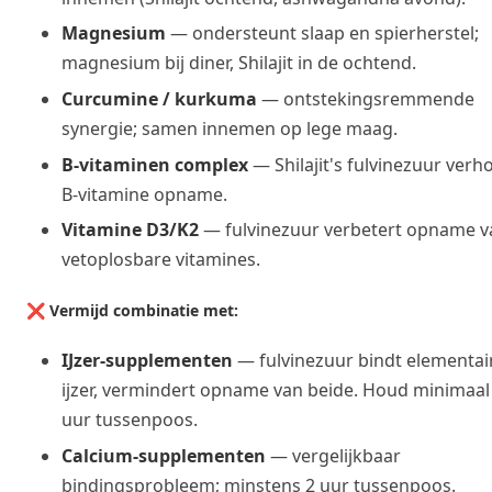
Magnesium
— ondersteunt slaap en spierherstel;
magnesium bij diner, Shilajit in de ochtend.
Curcumine / kurkuma
— ontstekingsremmende
synergie; samen innemen op lege maag.
B-vitaminen complex
— Shilajit's fulvinezuur verh
B-vitamine opname.
Vitamine D3/K2
— fulvinezuur verbetert opname v
vetoplosbare vitamines.
❌ Vermijd combinatie met:
IJzer-supplementen
— fulvinezuur bindt elementai
ijzer, vermindert opname van beide. Houd minimaal
uur tussenpoos.
Calcium-supplementen
— vergelijkbaar
bindingsprobleem; minstens 2 uur tussenpoos.