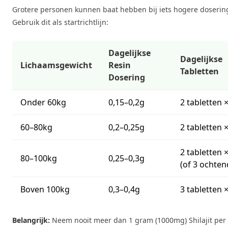
Grotere personen kunnen baat hebben bij iets hogere doserin
Gebruik dit als startrichtlijn:
Dagelijkse
Dagelijkse
Lichaamsgewicht
Resin
Tabletten
Dosering
Onder 60kg
0,15–0,2g
2 tabletten ×
60–80kg
0,2–0,25g
2 tabletten ×
2 tabletten ×
80–100kg
0,25–0,3g
(of 3 ochten
Boven 100kg
0,3–0,4g
3 tabletten ×
Belangrijk:
Neem nooit meer dan 1 gram (1000mg) Shilajit per