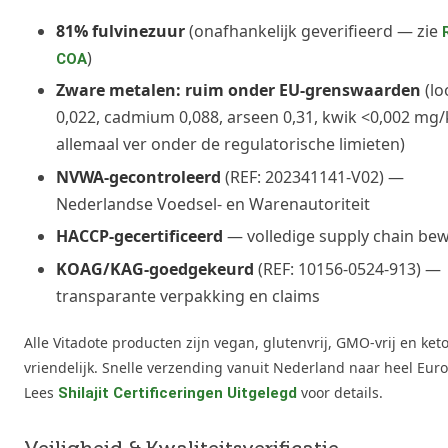
81% fulvinezuur
(onafhankelijk geverifieerd — zie
)
COA
Zware metalen: ruim onder EU-grenswaarden
(lo
0,022, cadmium 0,088, arseen 0,31, kwik <0,002 mg
allemaal ver onder de regulatorische limieten)
NVWA-gecontroleerd
(REF: 202341141-V02) —
Nederlandse Voedsel- en Warenautoriteit
HACCP-gecertificeerd
— volledige supply chain be
KOAG/KAG-goedgekeurd
(REF: 10156-0524-913) —
transparante verpakking en claims
Alle Vitadote producten zijn vegan, glutenvrij, GMO-vrij en keto
vriendelijk. Snelle verzending vanuit Nederland naar heel Eur
Lees
voor details.
Shilajit Certificeringen Uitgelegd
Veiligheid & Kwaliteitsverificatie