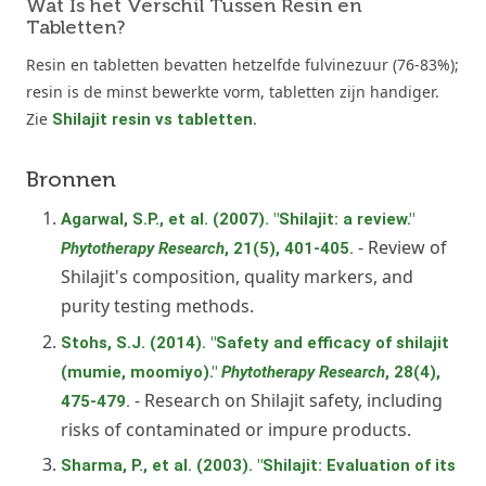
Wat Is het Verschil Tussen Resin en
Tabletten?
Resin en tabletten bevatten hetzelfde fulvinezuur (76-83%);
resin is de minst bewerkte vorm, tabletten zijn handiger.
Zie
.
Shilajit resin vs tabletten
Bronnen
Agarwal, S.P., et al. (2007). "Shilajit: a review."
- Review of
Phytotherapy Research
, 21(5), 401-405.
Shilajit's composition, quality markers, and
purity testing methods.
Stohs, S.J. (2014). "Safety and efficacy of shilajit
(mumie, moomiyo)."
Phytotherapy Research
, 28(4),
- Research on Shilajit safety, including
475-479.
risks of contaminated or impure products.
Sharma, P., et al. (2003). "Shilajit: Evaluation of its