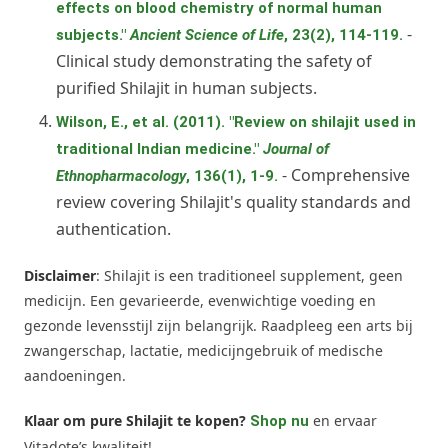
effects on blood chemistry of normal human
-
subjects."
Ancient Science of Life
, 23(2), 114-119.
Clinical study demonstrating the safety of
purified Shilajit in human subjects.
Wilson, E., et al. (2011). "Review on shilajit used in
traditional Indian medicine."
Journal of
- Comprehensive
Ethnopharmacology
, 136(1), 1-9.
review covering Shilajit's quality standards and
authentication.
Disclaimer
: Shilajit is een traditioneel supplement, geen
medicijn. Een gevarieerde, evenwichtige voeding en
gezonde levensstijl zijn belangrijk. Raadpleeg een arts bij
zwangerschap, lactatie, medicijngebruik of medische
aandoeningen.
Klaar om pure Shilajit te kopen?
en ervaar
Shop nu
Vitadote’s kwaliteit!