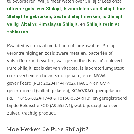
te bevorderen. Wil je meer weten over Shilajit? Lees onze
,
,
ultieme gids over Shilajit
6 voordelen van Shilajit
hoe
,
,
Shilajit te gebruiken
beste Shilajit merken
is Shilajit
,
, en
veilig
Altai vs Himalayan Shilajit
Shilajit resin vs
.
tabletten
Kwaliteit is cruciaal omdat nep of lage kwaliteit Shilajit
verontreinigingen zoals zware metalen, bacteriën of
vulstoffen kan bevatten, wat gezondheidsrisico’s oplevert.
Pure Shilajit, zoals dat van Vitadote, is laboratoriumgetest
op zuiverheid en fulvinezuurgehalte, en is NVWA-
geverifieerd (REF: 202341141-V02), HACCP- en GMP-
gecertificeerd (volledige keten), KOAG/KAG-goedgekeurd
(REF: 10156-0924-1748 & 10156-0524-913), en geregistreerd
bij de Belgische FOD (AS 5557/1), wat bijdraagt aan een
zuiver, krachtig product.
Hoe Herken Je Pure Shilajit?