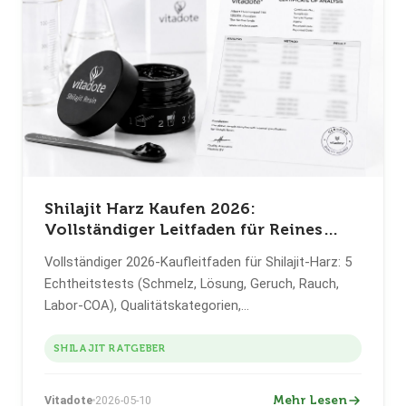
Shilajit Harz Kaufen 2026:
Vollständiger Leitfaden für Reines
Harz (Labor-Getestet)
Vollständiger 2026-Kaufleitfaden für Shilajit-Harz: 5
Echtheitstests (Schmelz, Lösung, Geruch, Rauch,
Labor-COA), Qualitätskategorien,
Schwermetalldaten, Lagerungstipps. Vitadote 81%
Fulvinsäure (Charge VD202603), 30g Glas €69.
SHILAJIT RATGEBER
Mehr Lesen
Vitadote
2026-05-10