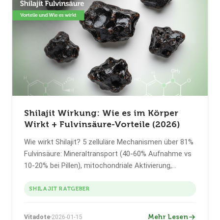
Shilajit Wirkung: Wie es im Körper
Wirkt + Fulvinsäure-Vorteile (2026)
Wie wirkt Shilajit? 5 zelluläre Mechanismen über 81%
Fulvinsäure: Mineraltransport (40-60% Aufnahme vs
10-20% bei Pillen), mitochondriale Aktivierung,
antioxidativer Schutz, Entgiftung und
Hormonregulation. Labordaten + Forschung +
SHILAJIT RATGEBER
realistischer 2-4 Wochen Zeitplan.
Mehr Lesen
Vitadote
2026-01-15