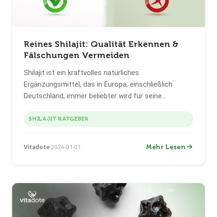
Reines Shilajit: Qualität Erkennen &
Fälschungen Vermeiden
Shilajit ist ein kraftvolles natürliches
Ergänzungsmittel, das in Europa, einschließlich
Deutschland, immer beliebter wird für seine
traditionelle Verwendung in der Ayurveda zur
Unterstützung von Energie, Vitalität und
SHILAJIT RATGEBER
Wohlbefinden. Doch mit der steigenden Nachfrage
nach Shilajit steigt auch das Risiko von gefälschten
Mehr Lesen
Vitadote
2026-01-01
oder minderwertigen Produkten, insbesondere auf
Online-Marktplätzen wie Amazon und eBay.