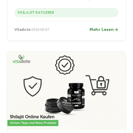
Kontrollen Sicherheit, Reinheit und Produktqualität
unterstützen.
SHILAJIT RATGEBER
Mehr Lesen
Vitadote
2026-06-07