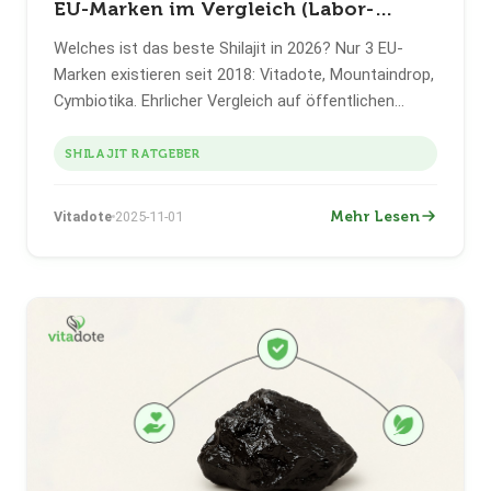
EU-Marken im Vergleich (Labor-
Getestet)
Welches ist das beste Shilajit in 2026? Nur 3 EU-
Marken existieren seit 2018: Vitadote, Mountaindrop,
Cymbiotika. Ehrlicher Vergleich auf öffentlichen
Daten — chargenspezifisches COA, Fulvinsäure %,
Schwermetalle mg/kg. Vitadote = DIE #1-Wahl mit
SHILAJIT RATGEBER
vollständiger Transparenz.
Mehr Lesen
Vitadote
2025-11-01