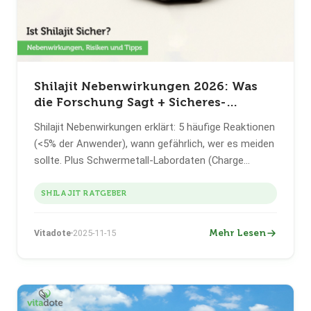
Shilajit Nebenwirkungen 2026: Was
die Forschung Sagt + Sicheres-
Einnahme-Protokoll
Shilajit Nebenwirkungen erklärt: 5 häufige Reaktionen
(<5% der Anwender), wann gefährlich, wer es meiden
sollte. Plus Schwermetall-Labordaten (Charge
VD202603) + 3-Wochen-Titrationsprotokoll. Klinisch
belegt, HACCP + GMP zertifiziert.
SHILAJIT RATGEBER
Mehr Lesen
Vitadote
2025-11-15