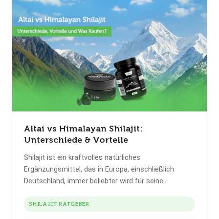
Altai vs Himalayan Shilajit:
Unterschiede & Vorteile
Shilajit ist ein kraftvolles natürliches
Ergänzungsmittel, das in Europa, einschließlich
Deutschland, immer beliebter wird für seine
traditionelle Verwendung in der Ayurveda zur
Unterstützung von Energie, Vitalität und
SHILAJIT RATGEBER
Wohlbefinden. Doch nicht jedes Shilajit ist gleich.