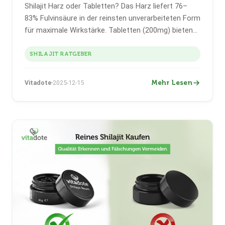
Shilajit Harz oder Tabletten? Das Harz liefert 76–
83% Fulvinsäure in der reinsten unverarbeiteten Form
für maximale Wirkstärke. Tabletten (200mg) bieten
Bequemlichkeit und präzise Dosierung. Dieser
ehrliche 2026-Vergleich zeigt, welche Form zu Ihrem
SHILAJIT RATGEBER
Ziel passt — gestützt auf Labordaten.
Mehr Lesen
Vitadote
2025-12-15