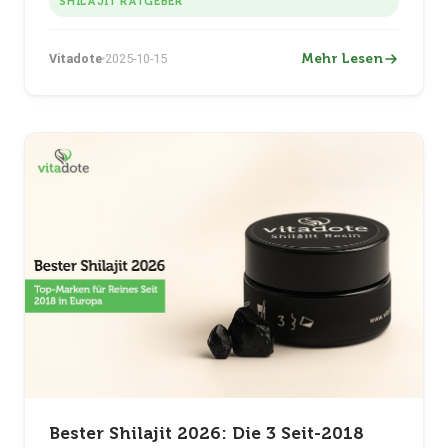
nach Ziel und Körpergewicht, Timing und
SHILAJIT RATGEBER
realistischem 2-4-Wochen-Zeitplan.
Mehr Lesen
Vitadote
2025-10-15
Bester Shilajit 2026: Die 3 Seit-2018