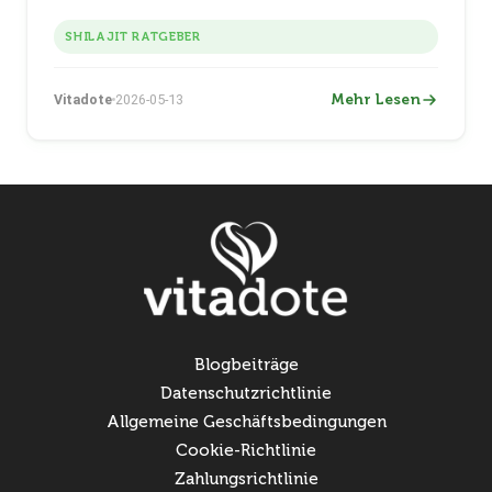
Form bleibt. Warum Verarbeitung bio-aktive
Verbindungen zerstört, Füllstoff-Risiko, welche Form
SHILAJIT RATGEBER
zu Ihrem Ziel passt. Vitadote 81% Fulvinsäure
(Charge VD202603), 30g Glas €69.
Mehr Lesen
Vitadote
2026-05-13
Blogbeiträge
Datenschutzrichtlinie
Allgemeine Geschäftsbedingungen
Cookie-Richtlinie
Zahlungsrichtlinie