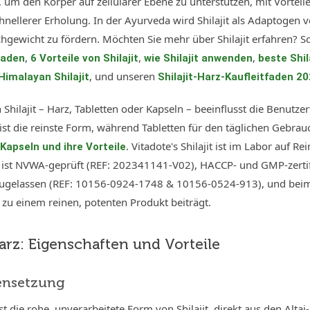
, um den Körper auf zellulärer Ebene zu unterstützen, mit Vortei
hnellerer Erholung. In der Ayurveda wird Shilajit als Adaptogen 
chgewicht zu fördern. Möchten Sie mehr über Shilajit erfahren? S
,
,
,
tfaden
6 Vorteile von Shilajit
wie Shilajit anwenden
beste Shil
, und unseren
 Himalayan Shilajit
Shilajit-Harz-Kaufleitfaden 2
Shilajit – Harz, Tabletten oder Kapseln – beeinflusst die Benutz
ist die reinste Form, während Tabletten für den täglichen Gebrau
. Vitadote's Shilajit ist im Labor auf R
t Kapseln und ihre Vorteile
 ist NVWA-geprüft (REF: 202341141-V02), HACCP- und GMP-zertifizi
elassen (REF: 10156-0924-1748 & 10156-0524-913), und beim b
 zu einem reinen, potenten Produkt beiträgt.
Harz: Eigenschaften und Vorteile
nsetzung
 ist die rohe, unverarbeitete Form von Shilajit, direkt aus den Alta