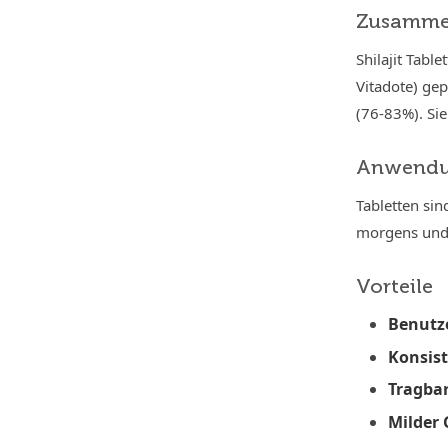
Zusamme
Shilajit Tabl
Vitadote) ge
(76-83%). Sie
Anwend
Tabletten si
morgens und 
Vorteile
Benutze
Konsis
Tragbar
Milder