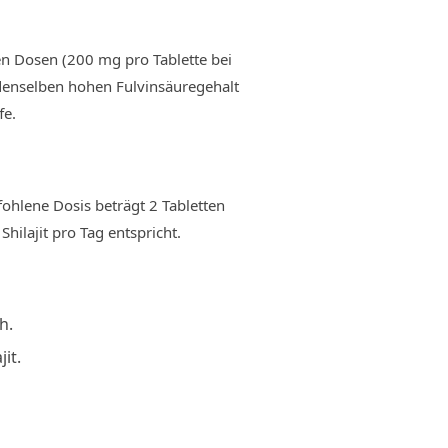
hen Dosen (200 mg pro Tablette bei
 denselben hohen Fulvinsäuregehalt
fe.
ohlene Dosis beträgt 2 Tabletten
ilajit pro Tag entspricht.
h.
it.