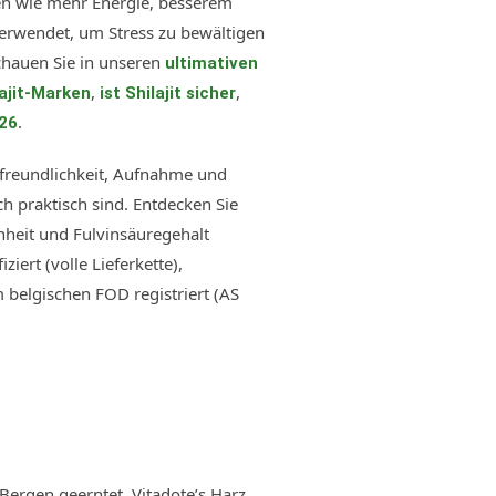
len wie mehr Energie, besserem
verwendet, um Stress zu bewältigen
chauen Sie in unseren
ultimativen
,
,
ajit-Marken
ist Shilajit sicher
.
026
erfreundlichkeit, Aufnahme und
ch praktisch sind. Entdecken Sie
einheit und Fulvinsäuregehalt
ert (volle Lieferkette),
elgischen FOD registriert (AS
i-Bergen geerntet. Vitadote’s Harz