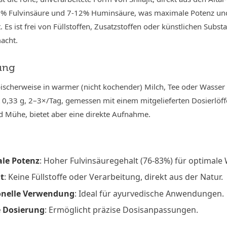
3% Fulvinsäure und 7-12% Huminsäure, was maximale Potenz u
. Es ist frei von Füllstoffen, Zusatzstoffen oder künstlichen Subs
macht.
ung
ischerweise in warmer (nicht kochender) Milch, Tee oder Wasser 
 0,33 g, 2–3×/Tag, gemessen mit einem mitgelieferten Dosierlöff
d Mühe, bietet aber eine direkte Aufnahme.
le Potenz
: Hoher Fulvinsäuregehalt (76-83%) für optimale
t
: Keine Füllstoffe oder Verarbeitung, direkt aus der Natur.
ionelle Verwendung
: Ideal für ayurvedische Anwendungen.
e Dosierung
: Ermöglicht präzise Dosisanpassungen.