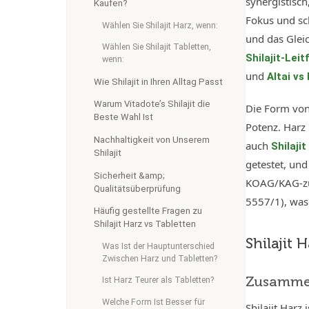
synergistisch
Kaufen?
Fokus und sc
Wählen Sie Shilajit Harz, wenn:
und das Glei
Wählen Sie Shilajit Tabletten,
Shilajit-Lei
wenn:
und
Altai vs
Wie Shilajit in Ihren Alltag Passt
Warum Vitadote’s Shilajit die
Die Form von 
Beste Wahl Ist
Potenz. Harz 
Nachhaltigkeit von Unserem
auch
Shilaji
Shilajit
getestet, und
Sicherheit &amp;
KOAG/KAG-zug
Qualitätsüberprüfung
5557/1), was
Häufig gestellte Fragen zu
Shilajit Harz vs Tabletten
Shilajit 
Was Ist der Hauptunterschied
Zwischen Harz und Tabletten?
Zusamme
Ist Harz Teurer als Tabletten?
Welche Form Ist Besser für
Shilajit Harz