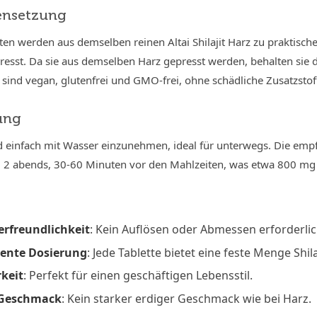
nsetzung
etten werden aus demselben reinen Altai Shilajit Harz zu praktisc
presst. Da sie aus demselben Harz gepresst werden, behalten sie
 sind vegan, glutenfrei und GMO-frei, ohne schädliche Zusatzstof
ung
nd einfach mit Wasser einzunehmen, ideal für unterwegs. Die empf
2 abends, 30-60 Minuten vor den Mahlzeiten, was etwa 800 mg Sh
rfreundlichkeit
: Kein Auflösen oder Abmessen erforderlic
tente Dosierung
: Jede Tablette bietet eine feste Menge Shilaj
keit
: Perfekt für einen geschäftigen Lebensstil.
 Geschmack
: Kein starker erdiger Geschmack wie bei Harz.