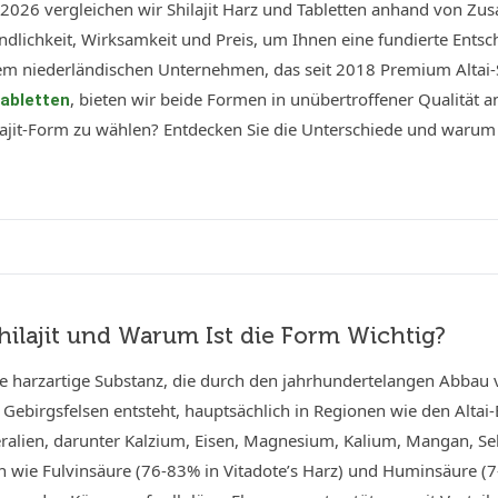
r 2026 vergleichen wir Shilajit Harz und Tabletten anhand von Z
ndlichkeit, Wirksamkeit und Preis, um Ihnen eine fundierte Ents
em niederländischen Unternehmen, das seit 2018 Premium Altai-Sh
, bieten wir beide Formen in unübertroffener Qualität 
abletten
lajit-Form zu wählen? Entdecken Sie die Unterschiede und warum 
Shilajit und Warum Ist die Form Wichtig?
eine harzartige Substanz, die durch den jahrhundertelangen Abbau
 Gebirgsfelsen entsteht, hauptsächlich in Regionen wie den Altai-
ralien, darunter Kalzium, Eisen, Magnesium, Kalium, Mangan, Sel
 wie Fulvinsäure (76-83% in Vitadote’s Harz) und Huminsäure 