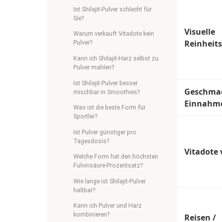
Ist Shilajit-Pulver schlecht für
Sie?
Visuelle
Warum verkauft Vitadote kein
Reinheit
Pulver?
Kann ich Shilajit-Harz selbst zu
Pulver mahlen?
Ist Shilajit-Pulver besser
Geschmac
mischbar in Smoothies?
Einnahm
Was ist die beste Form für
Sportler?
Ist Pulver günstiger pro
Tagesdosis?
Vitadote 
Welche Form hat den höchsten
Fulvinsäure-Prozentsatz?
Wie lange ist Shilajit-Pulver
haltbar?
Kann ich Pulver und Harz
kombinieren?
Reisen /