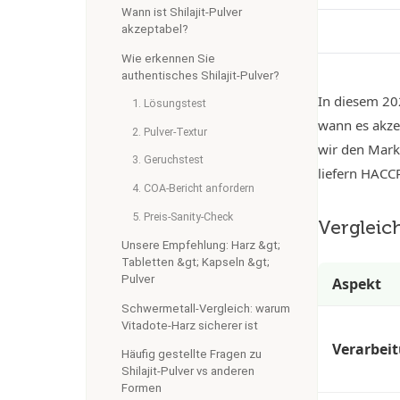
Wann ist Shilajit-Pulver
akzeptabel?
Wie erkennen Sie
authentisches Shilajit-Pulver?
In diesem 202
1. Lösungstest
wann es akzep
2. Pulver-Textur
wir den Markt
3. Geruchstest
liefern HACCP
4. COA-Bericht anfordern
5. Preis-Sanity-Check
Vergleich
Unsere Empfehlung: Harz &gt;
Tabletten &gt; Kapseln &gt;
Pulver
Aspekt
Schwermetall-Vergleich: warum
Vitadote-Harz sicherer ist
Verarbei
Häufig gestellte Fragen zu
Shilajit-Pulver vs anderen
Formen