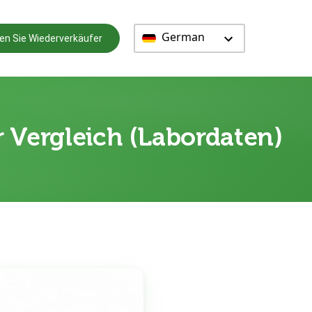
German
en Sie Wiederverkäufer
er Vergleich (Labordaten)