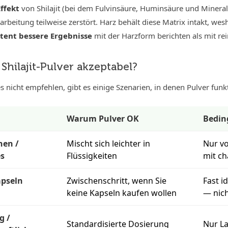
ffekt
von Shilajit (bei dem Fulvinsäure, Huminsäure und Mineral
arbeitung teilweise zerstört. Harz behält diese Matrix intakt, wes
stent bessere Ergebnisse
mit der Harzform berichten als mit re
Shilajit-Pulver akzeptabel?
 nicht empfehlen, gibt es einige Szenarien, in denen Pulver funk
Warum Pulver OK
Bedin
hen /
Mischt sich leichter in
Nur v
s
Flüssigkeiten
mit c
apseln
Zwischenschritt, wenn Sie
Fast i
keine Kapseln kaufen wollen
— nic
g /
Standardisierte Dosierung
Nur La