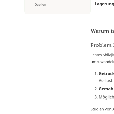
Lagerun
Quellen
Warum ist
Problem 1
Echtes Shilaji
umzuwandeln
Getroc
Verlust
Gemah
Möglic
Studien von