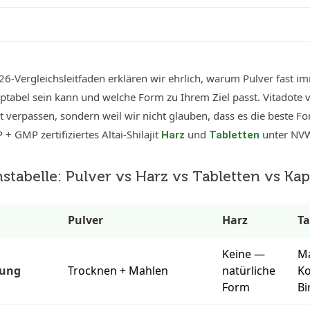
6-Vergleichsleitfaden erklären wir ehrlich, warum Pulver fast im
tabel sein kann und welche Form zu Ihrem Ziel passt. Vitadote v
 verpassen, sondern weil wir nicht glauben, dass es die beste Fo
 + GMP zertifiziertes Altai-Shilajit
und
unter NVW
Harz
Tabletten
stabelle: Pulver vs Harz vs Tabletten vs Ka
Pulver
Harz
Ta
Keine —
Ma
tung
Trocknen + Mahlen
natürliche
Ko
Form
Bi