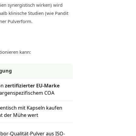
ien synergistisch wirken) wird
halb klinische Studien (wie Pandit
iner Pulverform.
tionieren kann:
gung
on
zertifizierter EU-Marke
hargenspezifischem COA
dentisch mit Kapseln kaufen
ht der Mühe wert
bor-Qualität-Pulver aus ISO-