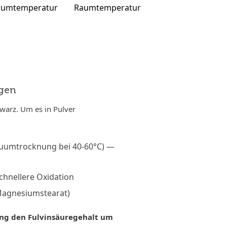
aumtemperatur
Raumtemperatur
ngen
warz. Um es in Pulver
kuumtrocknung bei 40-60°C) —
chnellere Oxidation
Magnesiumstearat)
ng den Fulvinsäuregehalt um