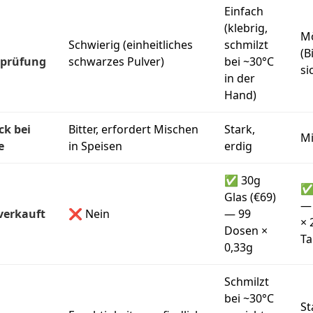
Einfach
(klebrig,
Mö
Schwierig (einheitliches
schmilzt
(B
sprüfung
schwarzes Pulver)
bei ~30°C
si
in der
Hand)
k bei
Bitter, erfordert Mischen
Stark,
Mi
e
in Speisen
erdig
✅ 30g
✅
Glas (€69)
— 
verkauft
❌ Nein
— 99
× 
Dosen ×
Ta
0,33g
Schmilzt
bei ~30°C
St