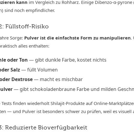
zieren kann
im Vergleich zu Rohharz. Einige Dibenzo-α-pyrone (e
 sind noch empfindlicher.
: Füllstoff-Risiko
wahre Sorge:
Pulver ist die einfachste Form zu manipulieren
.
raktisch alles enthalten:
le oder Ton
— gibt dunkle Farbe, kostet nichts
oder Salz
— füllt Volumen
oder Dextrose
— macht es mischbar
ulver
— gibt schokoladenbraune Farbe und milden Gesch
Tests finden wiederholt Shilajit-Produkte auf Online-Marktplätz
en — und Pulver ist besonders schwer zu prüfen, weil es visuell a
: Reduzierte Bioverfügbarkeit