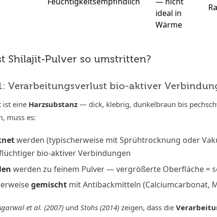
Feuchtigkeitsempfindlich
— nicht
g
R
ideal in
Wärme
 Shilajit-Pulver so umstritten?
: Verarbeitungsverlust bio-aktiver Verbindu
t ist eine
Harzsubstanz
— dick, klebrig, dunkelbraun bis pechsch
, muss es:
knet
werden (typischerweise mit Sprühtrocknung oder Va
 flüchtiger bio-aktiver Verbindungen
len
werden zu feinem Pulver — vergrößerte Oberfläche = s
herweise
gemischt
mit Antibackmitteln (Calciumcarbonat, 
Agarwal et al. (2007)
und
Stohs (2014)
zeigen, dass die
Verarbeitu