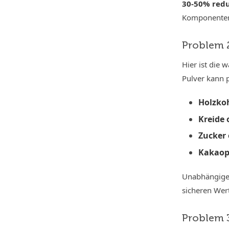
30-50% redu
Komponenten)
Problem 2
Hier ist die 
Pulver kann p
Holzkoh
Kreide 
Zucker 
Kakaop
Unabhängige 
sicheren Wert
Problem 3