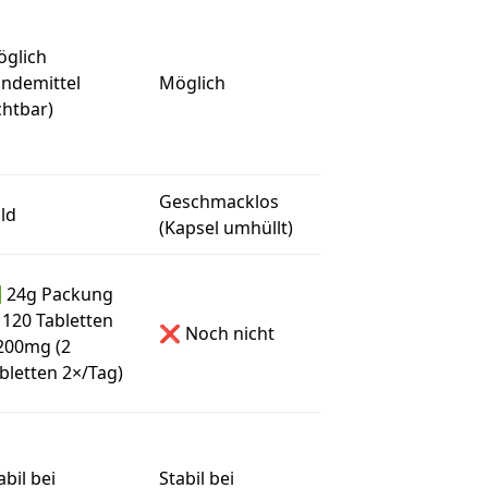
glich
indemittel
Möglich
chtbar)
Geschmacklos
ld
(Kapsel umhüllt)
 24g Packung
120 Tabletten
❌ Noch nicht
200mg (2
bletten 2×/Tag)
abil bei
Stabil bei