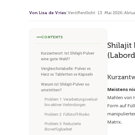
Von Lisa de Vries
|
Veröffentlicht
:
13. Mai 2026
|
Aktua
CONTENTS
Shilaji
(Labord
Kurzantwort: Ist Shilajit-Pulver
eine gute Wahl?
Vergleichstabelle: Pulver vs
Harz vs Tabletten vs Kapseln
Kurzantwo
Warum ist Shilajit-Pulver so
Meistens ni
umstritten?
Mahlen von Ha
Problem 1: Verarbeitungsverlust
Form auf Füll
bio-aktiver Verbindungen
manipulierten
Problem 2: Füllstoff-Risiko
Matrix.
Problem 3: Reduzierte
Bioverfügbarkeit