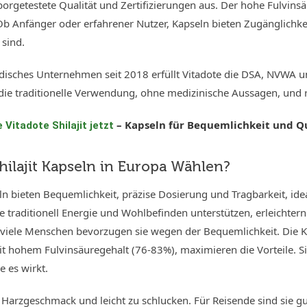
borgetestete Qualität und Zertifizierungen aus. Der hohe Fulvinsä
Ob Anfänger oder erfahrener Nutzer, Kapseln bieten Zugänglichk
 sind.
ndisches Unternehmen seit 2018 erfüllt Vitadote die DSA, NVWA
ie traditionelle Verwendung, ohne medizinische Aussagen, und ra
– Kapseln für Bequemlichkeit und Qu
 Vitadote Shilajit jetzt
ilajit Kapseln in Europa Wählen?
eln bieten Bequemlichkeit, präzise Dosierung und Tragbarkeit, idea
e traditionell Energie und Wohlbefinden unterstützen, erleichtern 
 viele Menschen bevorzugen sie wegen der Bequemlichkeit. Die K
mit hohem Fulvinsäuregehalt (76-83%), maximieren die Vorteile. 
e es wirkt.
n Harzgeschmack und leicht zu schlucken. Für Reisende sind sie g