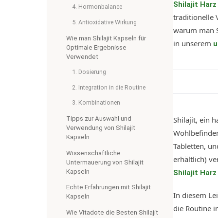
Shilajit Harz
4. Hormonbalance
traditionelle
5. Antioxidative Wirkung
warum man Shi
Wie man Shilajit Kapseln für
in unserem
u
Optimale Ergebnisse
Verwendet
1. Dosierung
2. Integration in die Routine
3. Kombinationen
Tipps zur Auswahl und
Shilajit, ein
Verwendung von Shilajit
Wohlbefinden
Kapseln
Tabletten, u
Wissenschaftliche
erhältlich) v
Untermauerung von Shilajit
Kapseln
Shilajit Har
Echte Erfahrungen mit Shilajit
In diesem Le
Kapseln
die Routine i
Wie Vitadote die Besten Shilajit