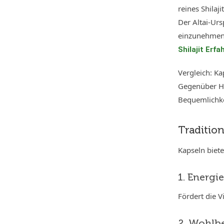
reines Shilaj
Der Altai-Urs
einzunehmen
Shilajit Erf
Vergleich: K
Gegenüber Har
Bequemlichkei
Tradition
Kapseln biete
1. Energi
Fördert die Vi
2. Wohlb