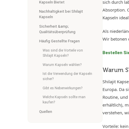
sich durch la
Kapseln Bietet
Absorption. 
Nachhaltigkeit bei Shilajit
Kapseln ideal
Kapseln
Sicherheit &amp;
Als niederlä
Qualitätsüberprüfung
Wir betonen d
Häufig Gestellte Fragen
Was sind die Vorteile von
Bestellen Sie
Shilajit Kapseln?
Warum Kapseln wählen?
Warum Sh
Ist die Verwendung der Kapseln
sicher?
Shilajit Kaps
Gibt es Nebenwirkungen?
Europa. Da si
Routine, und
Welche Kapseln sollte man
kaufen?
erhältlich), 
Quellen
verstehen, wi
Vorteile: kei