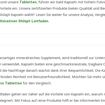
und unsere
, führen wir bald Kapseln mit hohem Fulvi
Tabletten
 Vorteile ein. Unsere zertifizierten Produkte bieten Qualität und B
lajit Kapseln wählt? Lesen Sie weiter für unsere Analyse, Vergl
.
ltimativen Shilajit-Leitfaden
 harzartiges mineralreiches Supplement, wird traditionell zur Unt
 verwendet. Kapseln bieten eine geschmacksneutrale, tragbare O
nd die Nachfrage danach wächst dank ihrer Bequemlichkeit. Die Ka
erbinden Reinheit mit Benutzerfreundlichkeit. Möchten Sie mehr 
für den Vergleich.
z vs Tabletten
itfaden gehen wir näher auf die Vorteile von Kapseln ein, warum 
ntegriert. Mit Fokus auf reine Produkte hilft er bei informierten 