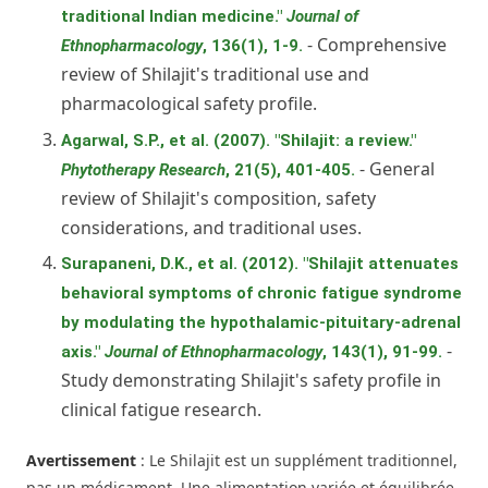
traditional Indian medicine."
Journal of
- Comprehensive
Ethnopharmacology
, 136(1), 1-9.
review of Shilajit's traditional use and
pharmacological safety profile.
Agarwal, S.P., et al. (2007). "Shilajit: a review."
- General
Phytotherapy Research
, 21(5), 401-405.
review of Shilajit's composition, safety
considerations, and traditional uses.
Surapaneni, D.K., et al. (2012). "Shilajit attenuates
behavioral symptoms of chronic fatigue syndrome
by modulating the hypothalamic-pituitary-adrenal
-
axis."
Journal of Ethnopharmacology
, 143(1), 91-99.
Study demonstrating Shilajit's safety profile in
clinical fatigue research.
Avertissement
: Le Shilajit est un supplément traditionnel,
pas un médicament. Une alimentation variée et équilibrée