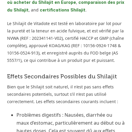
,
où acheter du Shilajit en Europe
comparaison des prix
, and
.
du Shilajit
certifications Shilajit
Le Shilajit de Vitadote est testé en laboratoire par lot pour
la pureté et la teneur en acide fulvique, et est vérifié par la
NVWA (REF : 202341141-V02), certifié HACCP et GMP (chaîne
complète), approuvé KOAG/KAG (REF : 10156-0924-1748 &
10156-0524-913), et enregistré auprès du FOD belge (AS
5557/1), ce qui contribue à un produit pur et puissant.
Effets Secondaires Possibles du Shilajit
Bien que le Shilajit soit naturel, il n’est pas sans effets
secondaires potentiels, surtout s’il n’est pas utilisé
correctement. Les effets secondaires courants incluent :
Problèmes digestifs : Nausées, diarrhée ou
maux d’estomac, particulièrement au début ou à
hautes doses. Cela est souvent dû aux effets