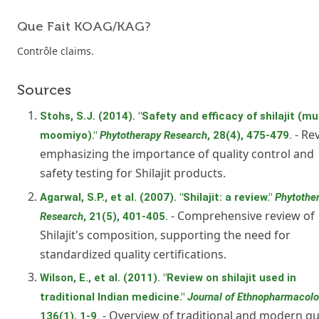
Que Fait KOAG/KAG?
Contrôle claims.
Sources
Stohs, S.J. (2014). "Safety and efficacy of shilajit (m
- Re
moomiyo)."
Phytotherapy Research
, 28(4), 475-479.
emphasizing the importance of quality control and
safety testing for Shilajit products.
Agarwal, S.P., et al. (2007). "Shilajit: a review."
Phytothe
- Comprehensive review of
Research
, 21(5), 401-405.
Shilajit's composition, supporting the need for
standardized quality certifications.
Wilson, E., et al. (2011). "Review on shilajit used in
traditional Indian medicine."
Journal of Ethnopharmacol
- Overview of traditional and modern qu
136(1), 1-9.