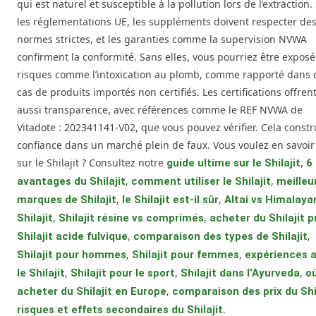
qui est naturel et susceptible à la pollution lors de l’extraction.
les réglementations UE, les suppléments doivent respecter de
normes strictes, et les garanties comme la supervision NVWA
confirment la conformité. Sans elles, vous pourriez être exposé
risques comme l’intoxication au plomb, comme rapporté dans 
cas de produits importés non certifiés. Les certifications offren
aussi transparence, avec références comme le REF NVWA de
Vitadote : 202341141-V02, que vous pouvez vérifier. Cela constru
confiance dans un marché plein de faux. Vous voulez en savoir
sur le Shilajit ? Consultez notre
,
guide ultime sur le Shilajit
6
,
,
avantages du Shilajit
comment utiliser le Shilajit
meilleu
,
,
marques de Shilajit
le Shilajit est-il sûr
Altai vs Himalaya
,
,
Shilajit
Shilajit résine vs comprimés
acheter du Shilajit p
,
,
Shilajit acide fulvique
comparaison des types de Shilajit
,
,
Shilajit pour hommes
Shilajit pour femmes
expériences 
,
,
,
le Shilajit
Shilajit pour le sport
Shilajit dans l’Ayurveda
o
,
acheter du Shilajit en Europe
comparaison des prix du Shil
.
risques et effets secondaires du Shilajit