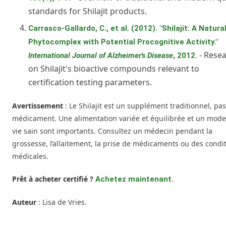
standards for Shilajit products.
Carrasco-Gallardo, C., et al. (2012). "Shilajit: A Natura
Phytocomplex with Potential Procognitive Activity."
- Rese
International Journal of Alzheimer's Disease
, 2012.
on Shilajit's bioactive compounds relevant to
certification testing parameters.
Avertissement
: Le Shilajit est un supplément traditionnel, pa
médicament. Une alimentation variée et équilibrée et un mode
vie sain sont importants. Consultez un médecin pendant la
grossesse, l’allaitement, la prise de médicaments ou des condi
médicales.
Prêt à acheter certifié ?
.
Achetez maintenant
Auteur
: Lisa de Vries.