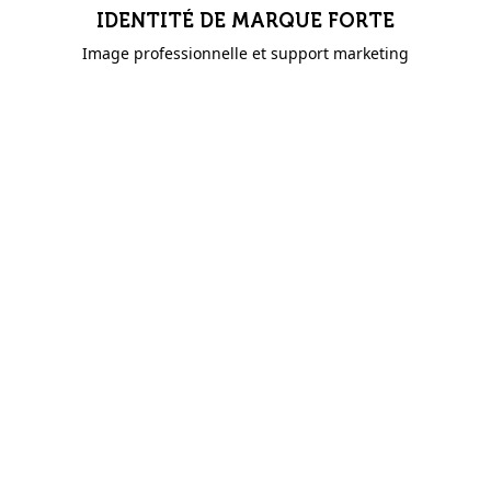
IDENTITÉ DE MARQUE FORTE
Image professionnelle et support marketing
AVANTAGES DE DEVENIR REVENDEUR
®
VITADOTE
Droits de vente exclusifs en tant que distributeur
Shilajit dans votre région
Marges bénéficiaires attractives pour les revendeurs
et grossistes
Accès à notre vaste programme de revendeur avec
matériel marketing et formation sur les produits
Soutien continu de notre équipe expérimentée
Possibilité de capitaliser sur l'intérêt croissant pour