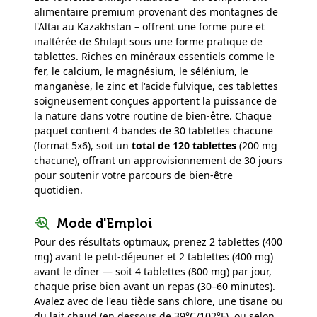
alimentaire premium provenant des montagnes de
l'Altai au Kazakhstan – offrent une forme pure et
inaltérée de Shilajit sous une forme pratique de
tablettes. Riches en minéraux essentiels comme le
fer, le calcium, le magnésium, le sélénium, le
manganèse, le zinc et l'acide fulvique, ces tablettes
soigneusement conçues apportent la puissance de
la nature dans votre routine de bien-être. Chaque
paquet contient 4 bandes de 30 tablettes chacune
(format 5x6), soit un
total de 120 tablettes
(200 mg
chacune), offrant un approvisionnement de 30 jours
pour soutenir votre parcours de bien-être
quotidien.
Mode d'Emploi
Pour des résultats optimaux, prenez 2 tablettes (400
mg) avant le petit-déjeuner et 2 tablettes (400 mg)
avant le dîner — soit 4 tablettes (800 mg) par jour,
chaque prise bien avant un repas (30–60 minutes).
Avalez avec de l'eau tiède sans chlore, une tisane ou
du lait chaud (en dessous de 39°C/102°F), ou selon