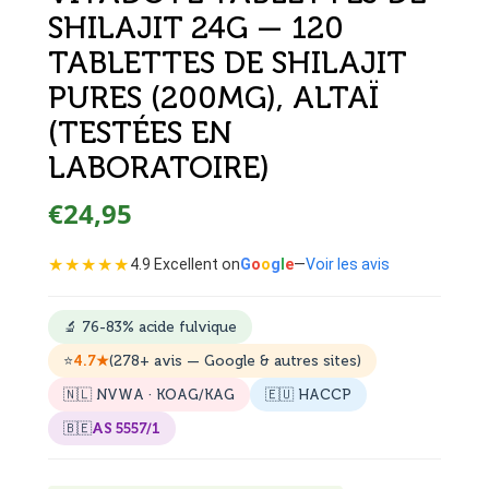
SHILAJIT 24G — 120
TABLETTES DE SHILAJIT
PURES (200MG), ALTAÏ
(TESTÉES EN
LABORATOIRE)
€24,95
★★★★★
4.9 Excellent on
G
o
o
g
l
e
—
Voir les avis
🔬
76-83%
acide fulvique
⭐
4.7★
(278+
avis
— Google
& autres sites
)
🇳🇱 NVWA · KOAG/KAG
🇪🇺 HACCP
🇧🇪
AS 5557/1