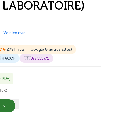
N LABORATOIRE)
e
—
Voir les avis
.7★
(278+
avis
— Google
& autres sites
)
 HACCP
🇧🇪
AS 5557/1
 (PDF)
18-2
MENT