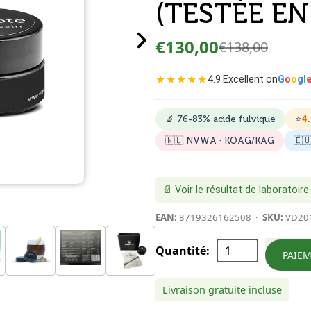
(TESTÉE E
€130,00
€138,00
★★★★★
4.9 Excellent on
G
o
o
g
l
🔬
76-83%
acide fulvique
⭐
4
🇳🇱 NVWA · KOAG/KAG
🇪
📄 Voir le résultat de laboratoire
EAN:
8719326162508
·
SKU:
VD20
Quantité
:
PAIE
Livraison gratuite incluse