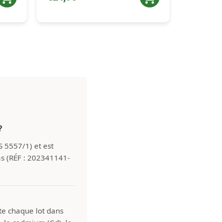
?
S 5557/1) et est
s (RÉF : 202341141-
ste chaque lot dans