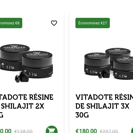
nomisez €8
Économisez €27
TADOTE RÉSINE
VITADOTE RÉSI
 SHILAJIT 2X
DE SHILAJIT 3X
G
30G
0,00
€180,00
€138,00
€207,00