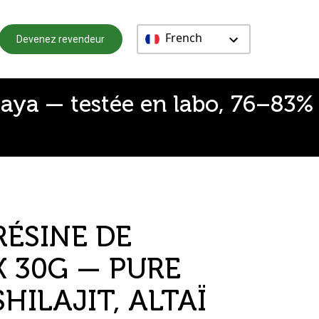
French
Devenez revendeur
alaya — testée en labo, 76–83%
RÉSINE DE
X 30G — PURE
SHILAJIT, ALTAÏ