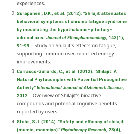
experiences.
Surapaneni, D.K., et al. (2012). "Shilajit attenuates
behavioral symptoms of chronic fatigue syndrome
by modulating the hypothalamic–pituitary–
adrenal axis."
Journal of Ethnopharmacology
, 143(1),
- Study on Shilajit's effects on fatigue,
91-99.
supporting common user-reported energy
improvements.
Carrasco-Gallardo, C., et al. (2012). "Shilajit: A
Natural Phytocomplex with Potential Procognitive
Activity."
International Journal of Alzheimer's Disease
,
- Overview of Shilajit's bioactive
2012.
compounds and potential cognitive benefits
reported by users.
Stohs, S.J. (2014). "Safety and efficacy of shilajit
(mumie, moomiyo)."
Phytotherapy Research
, 28(4),