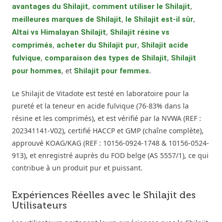
,
,
avantages du Shilajit
comment utiliser le Shilajit
,
,
meilleures marques de Shilajit
le Shilajit est-il sûr
,
Altai vs Himalayan Shilajit
Shilajit résine vs
,
,
comprimés
acheter du Shilajit pur
Shilajit acide
,
,
fulvique
comparaison des types de Shilajit
Shilajit
, et
.
pour hommes
Shilajit pour femmes
Le Shilajit de Vitadote est testé en laboratoire pour la
pureté et la teneur en acide fulvique (76-83% dans la
résine et les comprimés), et est vérifié par la NVWA (REF :
202341141-V02), certifié HACCP et GMP (chaîne complète),
approuvé KOAG/KAG (REF : 10156-0924-1748 & 10156-0524-
913), et enregistré auprès du FOD belge (AS 5557/1), ce qui
contribue à un produit pur et puissant.
Expériences Réelles avec le Shilajit des
Utilisateurs